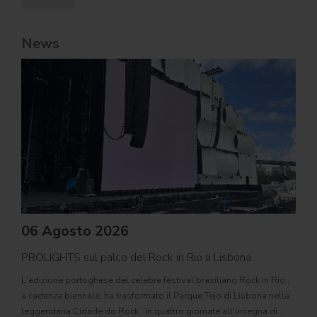
News
06 Agosto 2026
PROLIGHTS sul palco del Rock in Rio a Lisbona
31
L'edizione portoghese del celebre festival brasiliano Rock in Rio ,
Il c
a cadenza biennale, ha trasformato il Parque Tejo di Lisbona nella
com
leggendaria Cidade do Rock . In quattro giornate all'insegna di