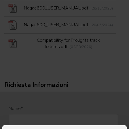
Nagac600_USER_MANUAL.pdf
(28/10/2020)
Nagac600_USER_MANUAL.pdf
(20/05/2024)
Compatibility for Prolights track
fixtures.pdf
(02/03/2026)
Richiesta Informazioni
Nome
*