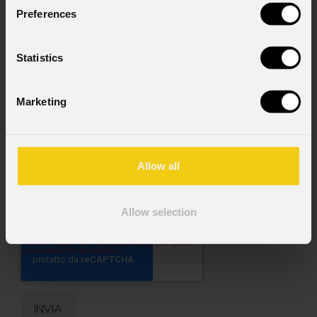
Messaggio
Preferences
Statistics
Consenso al marketing
Acconsento al trattamento dei dati per
Marketing
ricevere informazioni commerciali e iniziative di
marketing.
Consenso al trattamento dei dati
Allow all
personali
Ho letto l'informativa ai sensi dell'art. 13 del
GDPR; acconsento al trattamento ai sensi
Allow selection
dell'art. 6 del GDPR (Privacy Policy).
*