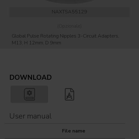
NAXTSA55129
(Opzionale)
Global Pulse Rotating Nipples 3-Circuit Adapters,
Gl
M13, H 12mm, D 9mm
DOWNLOAD
User manual
File name
Dow