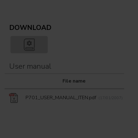
DOWNLOAD
User manual
File name
Do
P701_USER_MANUAL_ITEN.pdf
(17/01/2007)