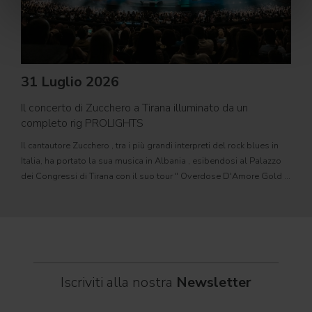
22
PRO
31 Luglio 2026
movi
Il concerto di Zucchero a Tirana illuminato da un
PROL
completo rig PROLIGHTS
motor
Il cantautore Zucchero , tra i più grandi interpreti del rock blues in
sorge
Italia, ha portato la sua musica in Albania , esibendosi al Palazzo
autom
dei Congressi di Tirana con il suo tour " Overdose D'Amore Gold -
cinem
World Tour 2026 " e registrando il tutto esaurito
Iscriviti alla nostra
Newsletter