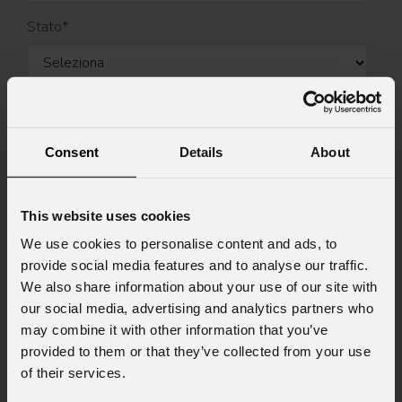
Stato
*
Cell.
Consent
Details
About
Messaggio
This website uses cookies
We use cookies to personalise content and ads, to
provide social media features and to analyse our traffic.
Consenso al marketing
We also share information about your use of our site with
Acconsento al trattamento dei dati per
our social media, advertising and analytics partners who
ricevere informazioni commerciali e iniziative di
may combine it with other information that you’ve
marketing.
provided to them or that they’ve collected from your use
of their services.
Consenso al trattamento dei dati
personali