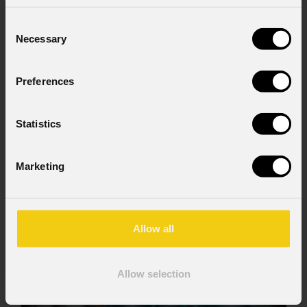
Ho letto l'informativa ai sensi dell'art. 13 del
Consent
GDPR; acconsento al trattamento ai sensi
Necessary
dell'art. 6 del GDPR (Privacy Policy).
*
Selection
Preferences
Statistics
Marketing
News
Allow all
Allow selection