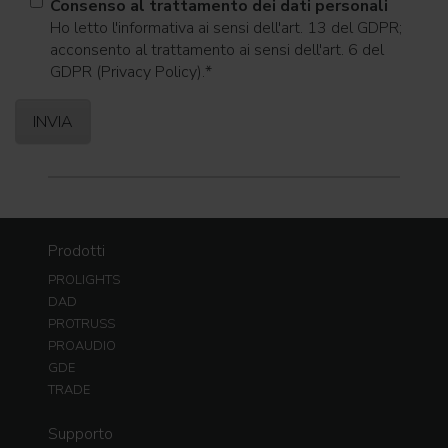
Consenso al trattamento dei dati personali
Ho letto l'informativa ai sensi dell'art. 13 del GDPR;
acconsento al trattamento ai sensi dell'art. 6 del
GDPR (Privacy Policy).
*
Prodotti
PROLIGHTS
DAD
PROTRUSS
PROAUDIO
GDE
TRADE
Supporto