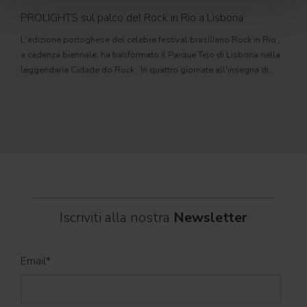
PROLIGHTS sul palco del Rock in Rio a Lisbona
31
L'edizione portoghese del celebre festival brasiliano Rock in Rio ,
Il c
a cadenza biennale, ha trasformato il Parque Tejo di Lisbona nella
com
leggendaria Cidade do Rock . In quattro giornate all'insegna di
Il ca
musica, magia e connessione, decine di artisti internazionali
Itali
dei C
World
Iscriviti alla nostra
Newsletter
Email
*