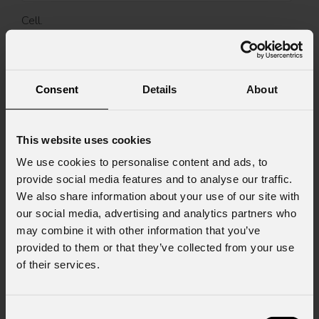
Cell.
Messaggio
Consent
Details
About
This website uses cookies
Consenso al marketing
We use cookies to personalise content and ads, to
Acconsento al trattamento dei dati per
provide social media features and to analyse our traffic.
ricevere informazioni commerciali e iniziative di
We also share information about your use of our site with
marketing.
our social media, advertising and analytics partners who
may combine it with other information that you’ve
Consenso al trattamento dei dati
provided to them or that they’ve collected from your use
personali
of their services.
Ho letto l'informativa ai sensi dell'art. 13 del
GDPR; acconsento al trattamento ai sensi
dell'art. 6 del GDPR (Privacy Policy).
*
Consent