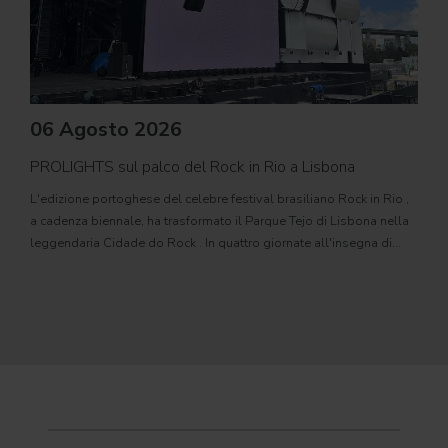
06 Agosto 2026
PROLIGHTS sul palco del Rock in Rio a Lisbona
31
L'edizione portoghese del celebre festival brasiliano Rock in Rio ,
Il c
a cadenza biennale, ha trasformato il Parque Tejo di Lisbona nella
com
leggendaria Cidade do Rock . In quattro giornate all'insegna di
Il ca
musica, magia e connessione, decine di artisti internazionali
Itali
dei C
World