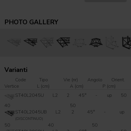
PHOTO GALLERY
Varianti
Code
Tipo
Vie (nr)
Angolo
Orient.
Vertice
L (cm)
A (cm)
P (cm)
ST40L2045U
L2
2
45°
-
up
50
40
50
ST40L2045UB
L2
2
45°
-
up
(DISCONTINUO)
50
40
50