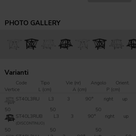
PHOTO GALLERY
Varianti
Code
Tipo
Vie (nr)
Angolo
Orient.
Vertice
L (cm)
A (cm)
P (cm)
ST40L3RU
L3
3
90°
right
up
50
50
50
ST40L3RUB
L3
3
90°
right
up
(DISCONTINUO)
50
50
50