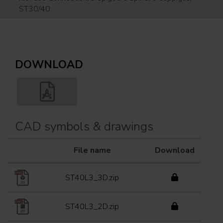
ST30/40
DOWNLOAD
CAD symbols & drawings
File name
Download
ST40L3_3D.zip
ST40L3_2D.zip