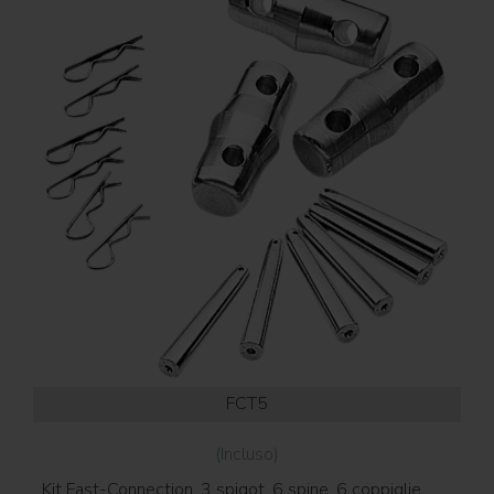
FCT5
(Incluso)
Kit Fast-Connection, 3 spigot, 6 spine, 6 coppiglie,