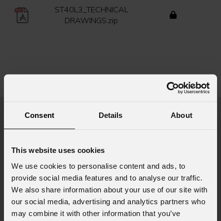
ST40L3_TECHNICAL
DRAWINGS.zip
Richiesta Informazioni
Consent
Details
About
Nome
*
This website uses cookies
We use cookies to personalise content and ads, to
Cognome
*
provide social media features and to analyse our traffic.
We also share information about your use of our site with
our social media, advertising and analytics partners who
Email
*
may combine it with other information that you’ve