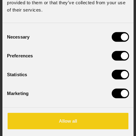
provided to them or that they’ve collected from your use
of their services.
Nome Azienda
Consent
Necessary
Selection
Stato
*
Preferences
Cell.
Statistics
Marketing
Messaggio
Allow all
Consenso al marketing