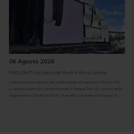
06 Agosto 2026
PROLIGHTS sul palco del Rock in Rio a Lisbona
31
L'edizione portoghese del celebre festival brasiliano Rock in Rio ,
Il c
a cadenza biennale, ha trasformato il Parque Tejo di Lisbona nella
com
leggendaria Cidade do Rock . In quattro giornate all'insegna di
Il ca
musica, magia e connessione, decine di artisti internazionali
Itali
dei C
World