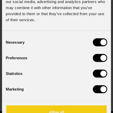
our social media, advertising and analytics partners who
may combine it with other information that you’ve
provided to them or that they’ve collected from your use
Stato
*
of their services.
Consenso al marketing
Consent
Acconsento al trattamento dei dati per ricevere
Necessary
Selection
informazioni commerciali e iniziative di marketing.
Consenso al trattamento dei dati personali
Preferences
Ho letto l'informativa ai sensi dell'art. 13 del GDPR;
acconsento al trattamento ai sensi dell'art. 6 del
GDPR (Privacy Policy).
*
Statistics
Marketing
Allow all