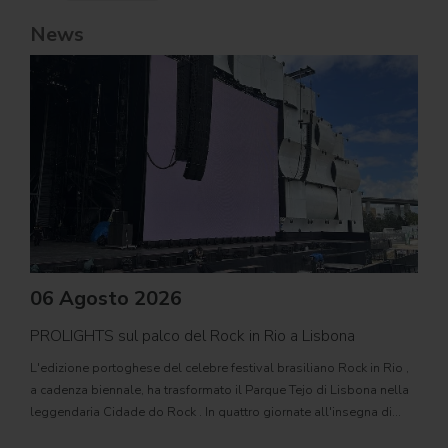
News
06 Agosto 2026
PROLIGHTS sul palco del Rock in Rio a Lisbona
31
L'edizione portoghese del celebre festival brasiliano Rock in Rio ,
Il c
a cadenza biennale, ha trasformato il Parque Tejo di Lisbona nella
com
leggendaria Cidade do Rock . In quattro giornate all'insegna di
Il ca
musica, magia e connessione, decine di artisti internazionali