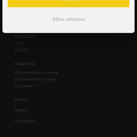
Prodotti
PROLIGHTS
Allow selection
DAD
PROTRUSS
PROAUDIO
GDE
TRADE
Supporto
Documentazione tecnica
Richiesta di Assistenza
Contattaci
News
Video
Academy