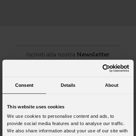
Itali
dei C
World
Iscriviti alla nostra
Newsletter
Email
*
Consent
Details
About
Nome
*
This website uses cookies
We use cookies to personalise content and ads, to
provide social media features and to analyse our traffic.
Cognome
*
We also share information about your use of our site with