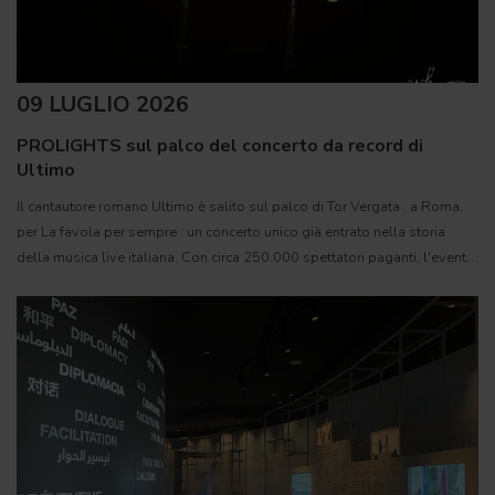
09 LUGLIO 2026
PROLIGHTS sul palco del concerto da record di
Ultimo
Il cantautore romano Ultimo è salito sul palco di Tor Vergata , a Roma,
per La favola per sempre : un concerto unico già entrato nella storia
della musica live italiana. Con circa 250.000 spettatori paganti, l'evento
si è attestato come il più grande