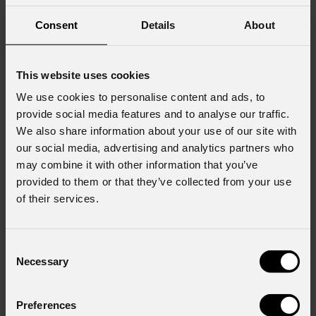
Consent
Details
About
This website uses cookies
We use cookies to personalise content and ads, to
provide social media features and to analyse our traffic.
We also share information about your use of our site with
our social media, advertising and analytics partners who
19 GIUGNO 2026
may combine it with other information that you’ve
Alla Votivkirche di Vienna, la Genesi raccontata in
provided to them or that they’ve collected from your use
luce con le Astra Hybrid330 di PROLIGHTS
of their services.
La Votivkirche di Vienna , uno dei monumenti cattolici più importanti
della città ed esempio emblematico di architettura neogotica, ha fatto da
Consent
cornice a Light of Creation , un'esperienza immersiva di luci e suoni che
Necessary
Selection
racconta la storia della Genesi
Preferences