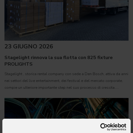
23 GIUGNO 2026
Stagelight rinnova la sua flotta con 825 fixture
PROLIGHTS
Stagelight , storica rental company con sede a Den Bosch, attiva da anni
nei settori del live entertainment, dei festival e del mercato corporate,
compie un ulteriore importante step nel suo processo di crescita.
L'azienda, già parte di Ampco Flashlight