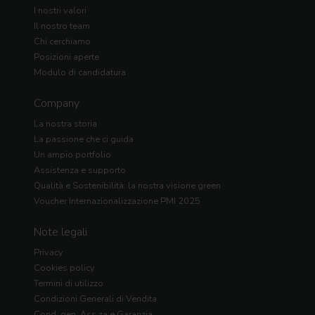
I nostri valori
Il nostro team
Chi cerchiamo
Posizioni aperte
Modulo di candidatura
Company
La nostra storia
La passione che ci guida
Un ampio portfolio
Assistenza e supporto
Qualità e Sostenibilità: la nostra visione green
Voucher Internazionalizzazione PMI 2025
Note legali
Privacy
Cookies policy
Termini di utilizzo
Condizioni Generali di Vendita
Cond. gen. Ass.za e Garanzia