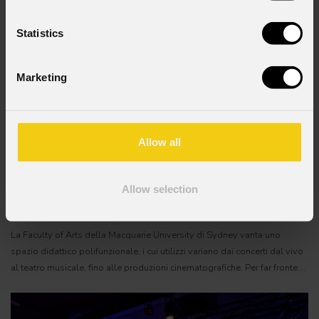
Statistics
Marketing
Allow all
16 GIUGNO 2026
Allow selection
La versatilità del Jet Profile300LT per la Faculty of
Arts della Macquarie University
La Faculty of Arts della Macquarie University di Sydney vanta uno
spazio didattico polifunzionale, i cui utilizzi variano dai concerti dal vivo
al teatro musicale, fino alle produzioni cinematografiche. Per far fronte
alla varietà di applicazioni della