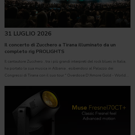
31 LUGLIO 2026
Il concerto di Zucchero a Tirana illuminato da un
completo rig PROLIGHTS
Il cantautore Zucchero , tra i più grandi interpreti del rock blues in Italia,
ha portato la sua musica in Albania , esibendosi al Palazzo dei
Congressi di Tirana con il suo tour " Overdose D'Amore Gold - World
Tour 2026 " e registrando il tutto esaurito