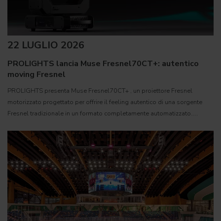
22 LUGLIO 2026
PROLIGHTS lancia Muse Fresnel70CT+: autentico
moving Fresnel
PROLIGHTS presenta Muse Fresnel70CT+ , un proiettore Fresnel
motorizzato progettato per offrire il feeling autentico di una sorgente
Fresnel tradizionale in un formato completamente automatizzato.
Sviluppato per teatri, studi televisivi e set cinematografici,