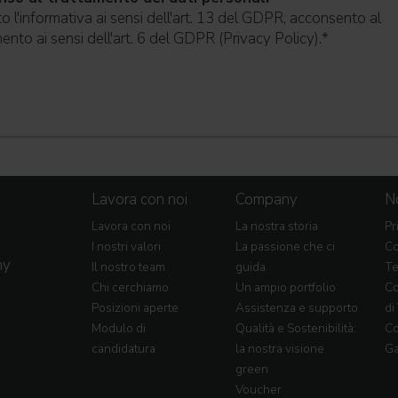
o l'informativa ai sensi dell'art. 13 del GDPR; acconsento al
ento ai sensi dell'art. 6 del GDPR (Privacy Policy).
*
Lavora con noi
Company
No
Lavora con noi
La nostra storia
Pr
I nostri valori
La passione che ci
Co
my
Il nostro team
guida
Te
Chi cerchiamo
Un ampio portfolio
Co
Posizioni aperte
Assistenza e supporto
di
Modulo di
Qualità e Sostenibilità:
Co
candidatura
la nostra visione
Ga
green
Voucher