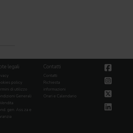
te legali
Contatti
ivacy
Contatti
okies policy
Richiesta
rmini di utilizzo
informazioni
ndizioni Generali
Orari e Calendario
 Vendita
nd. gen. Ass.za e
ranzia