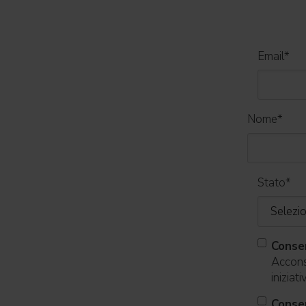
Email
*
Nome
*
Stato
*
Conse
Acconse
iniziat
Consen