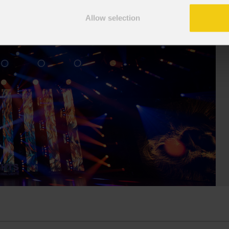
suo tour " Overdose D'Amore Gold -
e set cinematografici,
 " e registrando il tutto esaurito
Allow selection