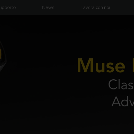
upporto
News
Lavora con noi