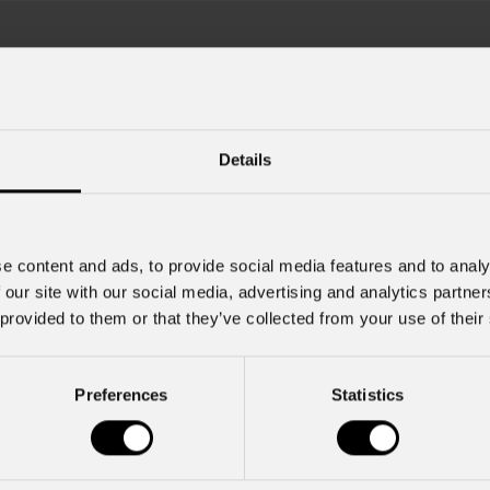
Details
e content and ads, to provide social media features and to analy
22 Luglio 2026
 our site with our social media, advertising and analytics partn
o 2026
 provided to them or that they’ve collected from your use of their
PROLIGHTS lancia Muse Fre
autentico moving Fresnel
i Zucchero a Tirana illuminato
leto rig PROLIGHTS
PROLIGHTS presenta Muse Fresnel
Preferences
Statistics
proiettore Fresnel motorizzato proge
cchero , tra i più grandi interpreti
offrire il feeling autentico di una so
n Italia, ha portato la sua musica in
tradizionale in un formato completa
ndosi al Palazzo dei Congressi di
automatizzato. Sviluppato per teatri, s