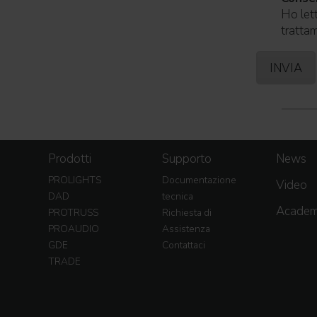
Ho lett
trattam
Prodotti
Supporto
News
PROLIGHTS
Documentazione
Video
DAD
tecnica
Acade
PROTRUSS
Richiesta di
PROAUDIO
Assistenza
GDE
Contattaci
TRADE