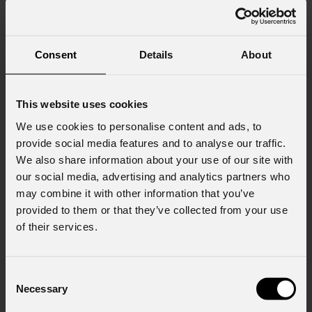
Messaggio
Consent
Details
About
Consenso al marketing
This website uses cookies
Acconsento al trattamento dei dati per
ricevere informazioni commerciali e iniziative di
We use cookies to personalise content and ads, to
marketing.
provide social media features and to analyse our traffic.
We also share information about your use of our site with
Consenso al trattamento dei dati
our social media, advertising and analytics partners who
personali
may combine it with other information that you’ve
Ho letto l'informativa ai sensi dell'art. 13 del
provided to them or that they’ve collected from your use
GDPR; acconsento al trattamento ai sensi
of their services.
dell'art. 6 del GDPR (Privacy Policy).
*
Consent
Necessary
Selection