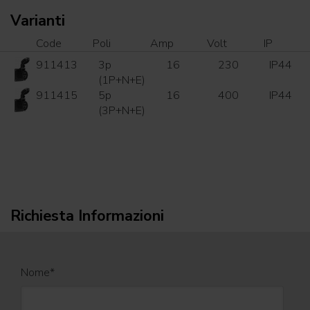
Varianti
Code
Poli
Amp
Volt
IP
911413
3p
16
230
IP44
(1P+N+E)
911415
5p
16
400
IP44
(3P+N+E)
Richiesta Informazioni
Nome
*