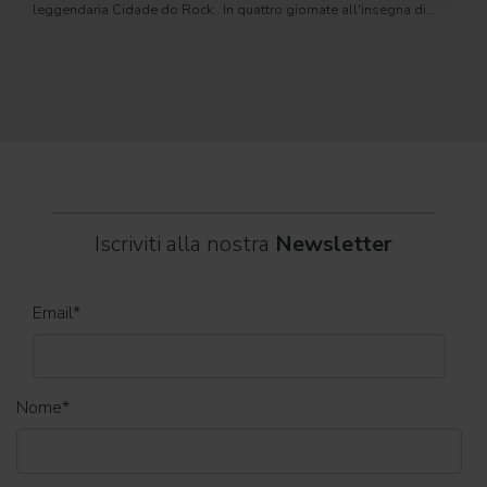
leggendaria Cidade do Rock . In quattro giornate all'insegna di
Il ca
musica, magia e connessione, decine di artisti internazionali
Itali
dei C
World
Iscriviti alla nostra
Newsletter
Email
*
Nome
*