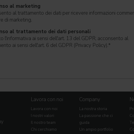
nso al marketing
nto al trattamento dei dati per ricevere informazioni commerc
ive di marketing.
so al trattamento dei dati personali
o l'informativa ai sensi dell'art. 13 del GDPR; acconsento al
ento ai sensi dell'art. 6 del GDPR (Privacy Policy).
*
Lavora con noi
Company
No
Lavora con noi
La nostra storia
Pr
I nostri valori
La passione che ci
Co
my
Il nostro team
guida
Te
Chi cerchiamo
Un ampio portfolio
Co