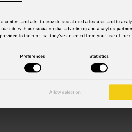
e content and ads, to provide social media features and to analy
 our site with our social media, advertising and analytics partn
 provided to them or that they’ve collected from your use of their
mazioni commerciali e iniziative di marketing.
Preferences
Statistics
; acconsento al trattamento ai sensi dell'art. 6 del GDPR (Priva
Allow selection