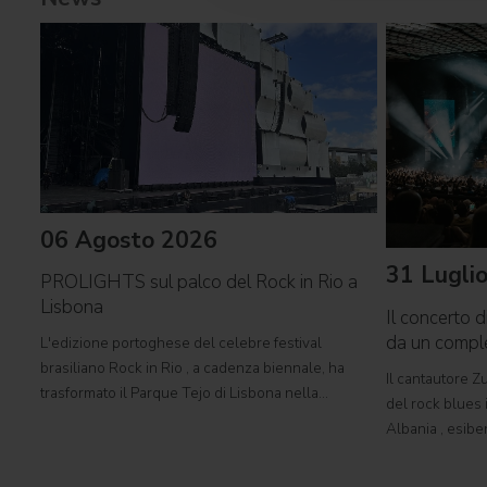
06 Agosto 2026
31 Lugli
PROLIGHTS sul palco del Rock in Rio a
Lisbona
Il concerto d
da un comp
L'edizione portoghese del celebre festival
brasiliano Rock in Rio , a cadenza biennale, ha
Il cantautore Zu
trasformato il Parque Tejo di Lisbona nella
del rock blues i
leggendaria Cidade do Rock . In quattro giornate
Albania , esibe
all'insegna di musica, magia e connessione,
Tirana con il 
decine di artisti internazionali
World Tour 2026