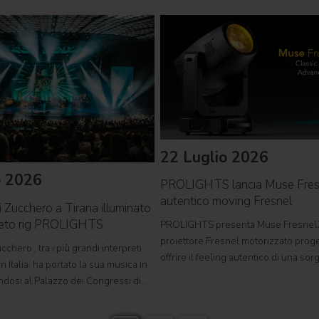
22 Luglio 2026
o 2026
PROLIGHTS lancia Muse Fre
autentico moving Fresnel
i Zucchero a Tirana illuminato
leto rig PROLIGHTS
PROLIGHTS presenta Muse Fresnel
proiettore Fresnel motorizzato proge
cchero , tra i più grandi interpreti
offrire il feeling autentico di una so
n Italia, ha portato la sua musica in
tradizionale in un formato completa
ndosi al Palazzo dei Congressi di
automatizzato. Sviluppato per teatri, s
suo tour " Overdose D'Amore Gold -
e set cinematografici,
 " e registrando il tutto esaurito