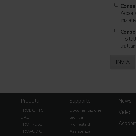
Conse
Acconse
iniziat
Consen
Ho lett
trattam
Prodotti
Supporto
News
PROLIGHTS
Documentazione
Video
DAD
tecnica
Acade
PROTRUSS
Richiesta di
PROAUDIO
Assistenza