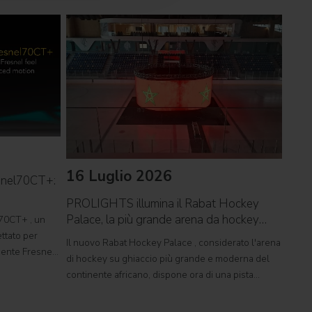
16 Luglio 2026
09 
snel70CT+:
PROLIGHTS illumina il Rabat Hockey
PROL
Palace, la più grande arena da hockey
reco
70CT+ , un
d'Africa
ttato per
Il nuovo Rabat Hockey Palace , considerato l'arena
Il ca
rgente Fresnel
di hockey su ghiaccio più grande e moderna del
Tor V
mente
continente africano, dispone ora di una pista
conce
tudi televisivi
polivalente di dimensioni olimpiche, in grado di
music
ospitare competizioni internazionali, concerti e
pagant