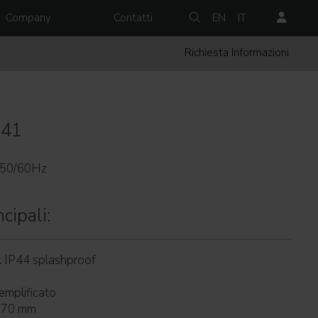
Company
Contatti
EN
IT
Richiesta Informazioni
141
 50/60Hz
cipali:
: IP44 splashproof
emplificato
0x70 mm