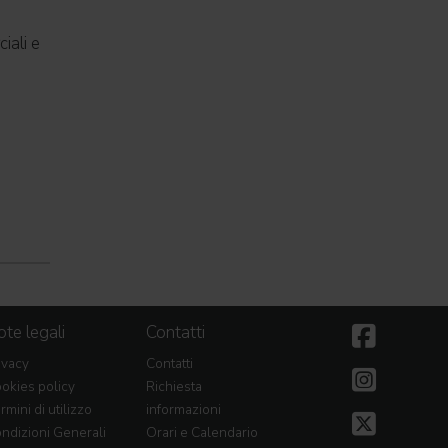
iali e
te legali
Contatti
ivacy
Contatti
okies policy
Richiesta
rmini di utilizzo
informazioni
ndizioni Generali
Orari e Calendario