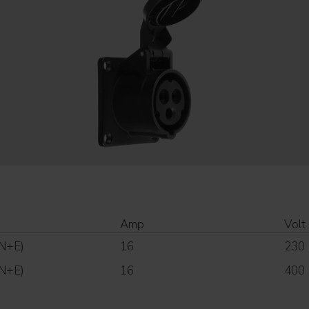
Amp
Volt
N+E)
16
230
N+E)
16
400