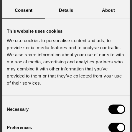
Consent
Details
About
Consenso al marketing
Acconsento al trattamento dei dati per
ricevere informazioni commerciali e iniziative di
This website uses cookies
marketing.
We use cookies to personalise content and ads, to
Consenso al trattamento dei dati
provide social media features and to analyse our traffic.
personali
We also share information about your use of our site with
Ho letto l'informativa ai sensi dell'art. 13 del
our social media, advertising and analytics partners who
GDPR; acconsento al trattamento ai sensi
may combine it with other information that you’ve
dell'art. 6 del GDPR (Privacy Policy).
*
provided to them or that they’ve collected from your use
of their services.
Consent
Necessary
Selection
Preferences
News