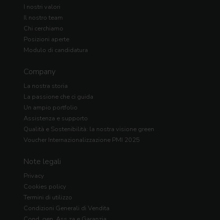
I nostri valori
Il nostro team
Chi cerchiamo
Posizioni aperte
Modulo di candidatura
Company
La nostra storia
La passione che ci guida
Un ampio portfolio
Assistenza e supporto
Qualità e Sostenibilità: la nostra visione green
Voucher Internazionalizzazione PMI 2025
Note legali
Privacy
Cookies policy
Termini di utilizzo
Condizioni Generali di Vendita
Cond. gen. Ass.za e Garanzia