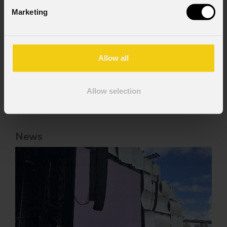
personali
Marketing
Ho letto l'informativa ai sensi dell'art. 13 del
GDPR; acconsento al trattamento ai sensi
dell'art. 6 del GDPR (Privacy Policy).
*
Allow all
Allow selection
News