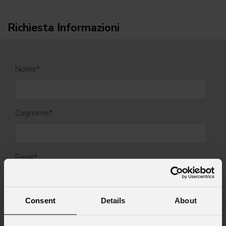
Richiesta Informazioni
Nome
*
Cognome
*
Email
*
Nome Azienda
Consent
Details
About