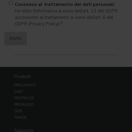
Consenso al trattamento dei dati personali
Ho letto l'informativa ai sensi dell'art. 13 del GDPR;
acconsento al trattamento ai sensi dell'art. 6 del
GDPR (Privacy Policy).
*
Prodotti
PROLIGHTS
DAD
PROTRUSS
PROAUDIO
GDE
TRADE
Supporto