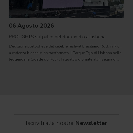
06 Agosto 2026
PROLIGHTS sul palco del Rock in Rio a Lisbona
31
L'edizione portoghese del celebre festival brasiliano Rock in Rio ,
Il c
a cadenza biennale, ha trasformato il Parque Tejo di Lisbona nella
com
leggendaria Cidade do Rock . In quattro giornate all'insegna di
Il ca
musica, magia e connessione, decine di artisti internazionali
Itali
dei C
World
Iscriviti alla nostra
Newsletter