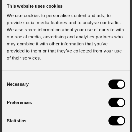
This website uses cookies
Stato
*
We use cookies to personalise content and ads, to
provide social media features and to analyse our traffic.
We also share information about your use of our site with
our social media, advertising and analytics partners who
Cell.
may combine it with other information that you’ve
provided to them or that they’ve collected from your use
of their services.
Messaggio
Consent
Necessary
Selection
Consenso al marketing
Acconsento al trattamento dei dati per
Preferences
ricevere informazioni commerciali e iniziative di
marketing.
Statistics
Consenso al trattamento dei dati