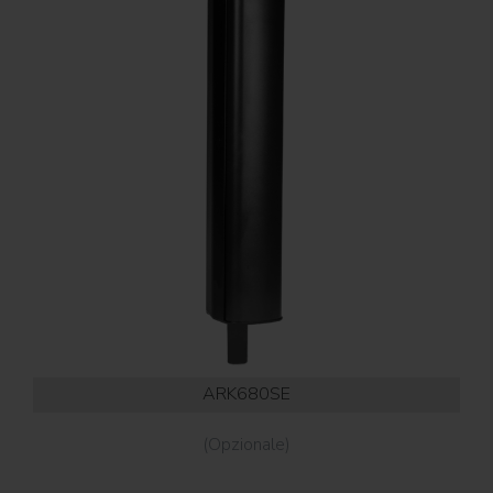
ARK680SE
(Opzionale)
Cus