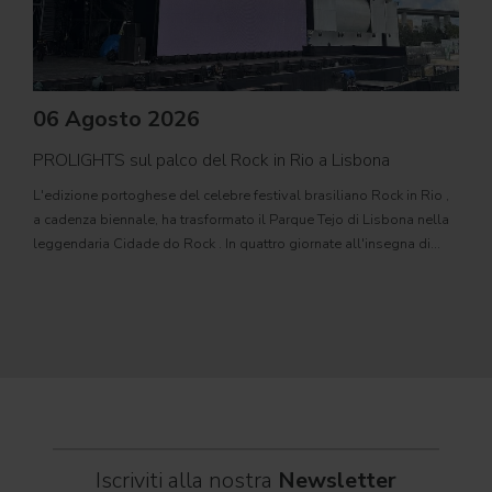
06 Agosto 2026
PROLIGHTS sul palco del Rock in Rio a Lisbona
31
L'edizione portoghese del celebre festival brasiliano Rock in Rio ,
Il c
a cadenza biennale, ha trasformato il Parque Tejo di Lisbona nella
com
leggendaria Cidade do Rock . In quattro giornate all'insegna di
Il ca
musica, magia e connessione, decine di artisti internazionali
Itali
dei C
World
Iscriviti alla nostra
Newsletter