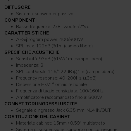
DIFFUSORE
Sistema: subwoofer passivo
COMPONENTI
Basse frequenze: 2x8'' woofer/2''v.c.
CARATTERISTICHE
AES/program power: 400/800W
SPL max: 122dB @1m (campo libero)
SPECIFICHE ACUSTICHE
Sensibilità: 93dB @1W/1m (campo libero)
Impedenza: 8
SPL cont/peak: 116/122dB @1m (campo libero)
Frequency response: 40-200Hz (±3dB)
Dispersione HxV: ° omnidirezionale
Frequenza di taglio consigliata: 100/160Hz
Amplificatore raccomandato fino a: 800W
CONNETTORI INGRESSI USCITE
Segnale d'ingresso: Jack 6.35 mm, NL4 IN/OUT
COSTRUZIONE DEL CABINET
Materiale cabinet: 15mm / 0.59'' multistrato
Sistema di sospensione: supporto con connesione