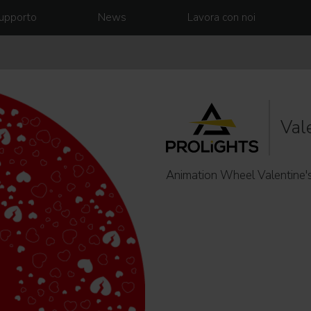
upporto
News
Lavora con noi
Val
Animation Wheel Valentine's