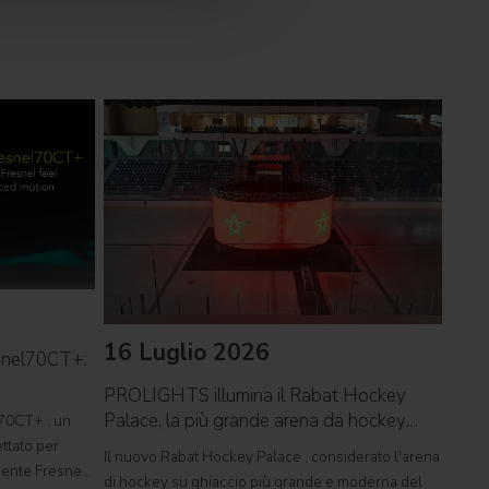
16 Luglio 2026
09 
snel70CT+:
PROLIGHTS illumina il Rabat Hockey
PROL
Palace, la più grande arena da hockey
reco
70CT+ , un
d'Africa
ttato per
Il nuovo Rabat Hockey Palace , considerato l'arena
Il ca
rgente Fresnel
di hockey su ghiaccio più grande e moderna del
Tor V