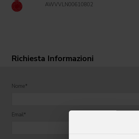
AWVVLN00610802
Richiesta Informazioni
Nome
*
Email
*