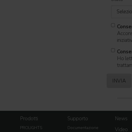
Conse
Acconse
iniziat
Consen
Ho lett
trattam
Prodotti
Supporto
News
PROLIGHTS
Documentazione
Video