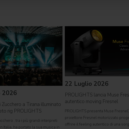
22 Luglio 2026
o 2026
PROLIGHTS lancia Muse Fre
autentico moving Fresnel
i Zucchero a Tirana illuminato
leto rig PROLIGHTS
PROLIGHTS presenta Muse Fresnel
proiettore Fresnel motorizzato proge
cchero , tra i più grandi interpreti
offrire il feeling autentico di una so
n Italia, ha portato la sua musica in