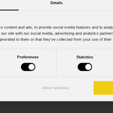
Details
Cell.
e content and ads, to provide social media features and to analy
 our site with our social media, advertising and analytics partn
 provided to them or that they’ve collected from your use of their
Preferences
Statistics
mazioni commerciali e iniziative di marketing.
; acconsento al trattamento ai sensi dell'art. 6 del GDPR (Priva
Allow selection