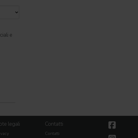
iali e
te legali
Contatti
ivacy
Contatti