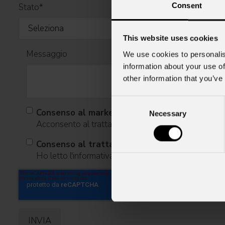
Consent
Stato
*
This website uses cookies
Messaggio
We use cookies to personalis
information about your use of
other information that you’ve
Consent
Consenso al marketing
Necessary
Selection
Acconsento al trattamento dei dati per ricevere infor
Consenso al trattamento dei dati personali
Ho letto l'informativa ai sensi dell'art. 13 del GDPR