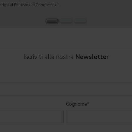
tradizionale in un formato completa
ndosi al Palazzo dei Congressi di
automatizzato. Sviluppato per teatri, s
suo tour " Overdose D'Amore Gold -
e set cinematografici,
 " e registrando il tutto esaurito
Iscriviti alla nostra
Newsletter
Cognome
*