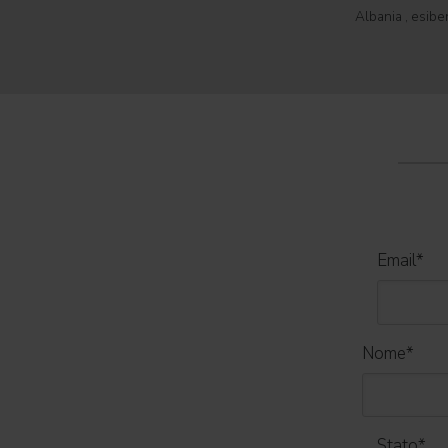
leggendaria Cidade do Rock . In quattro giornate
Albania , esibe
all'insegna di musica, magia e connessione,
Tirana con il 
decine di artisti internazionali
World Tour 2026
Email
*
Nome
*
Stato
*