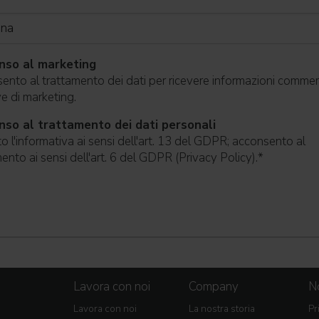
nso al marketing
nto al trattamento dei dati per ricevere informazioni commerc
ive di marketing.
so al trattamento dei dati personali
o l'informativa ai sensi dell'art. 13 del GDPR; acconsento al
ento ai sensi dell'art. 6 del GDPR (Privacy Policy).
*
Lavora con noi
Company
No
Lavora con noi
La nostra storia
Pr