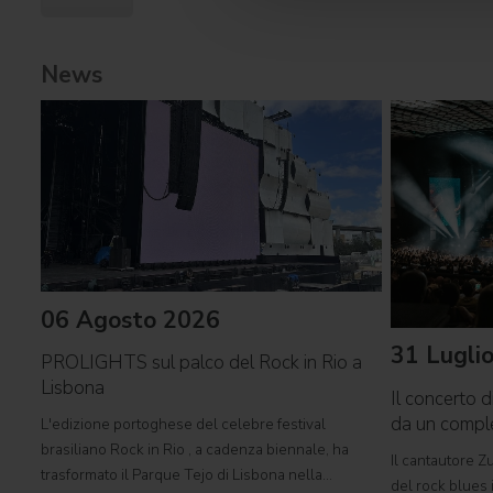
News
06 Agosto 2026
31 Lugli
PROLIGHTS sul palco del Rock in Rio a
Lisbona
Il concerto d
da un comp
L'edizione portoghese del celebre festival
brasiliano Rock in Rio , a cadenza biennale, ha
Il cantautore Zu
trasformato il Parque Tejo di Lisbona nella
del rock blues i