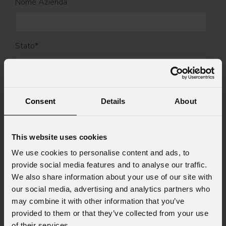
Nome Azienda
Stato
*
Cell.
Consent
Details
About
Messaggio
This website uses cookies
We use cookies to personalise content and ads, to
provide social media features and to analyse our traffic.
We also share information about your use of our site with
our social media, advertising and analytics partners who
Consenso al marketing
Acconsento al trattamento dei dati per
may combine it with other information that you’ve
ricevere informazioni commerciali e iniziative di
provided to them or that they’ve collected from your use
marketing.
of their services.