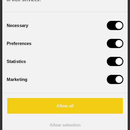
Consenso al trattamento dei dati
personali
Consent
Ho letto l'informativa ai sensi dell'art. 13 del
Necessary
Selection
GDPR; acconsento al trattamento ai sensi
dell'art. 6 del GDPR (Privacy Policy).
*
Preferences
Statistics
Marketing
News
Allow all
Allow selection