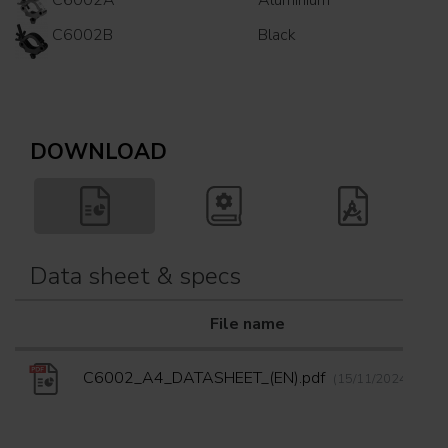
C6002B
Black
DOWNLOAD
Data sheet & specs
File name
D
C6002_A4_DATASHEET_(EN).pdf
(15/11/2024)