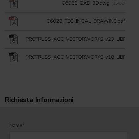
C6028_CAD_3D.dwg
(15/02/2023)
C6028_TECHNICAL_DRAWING.pdf
(15/0
PROTRUSS_ACC_VECTORWORKS_v23_LIBRARY.
PROTRUSS_ACC_VECTORWORKS_v18_LIBRARY.
Richiesta Informazioni
Nome
*