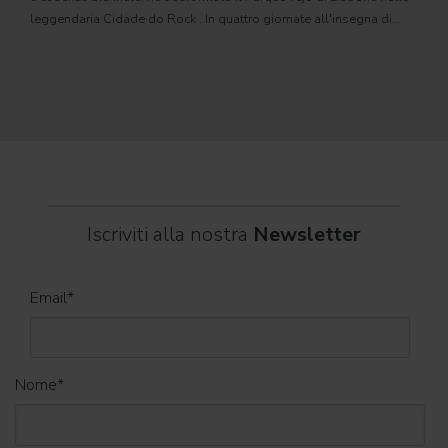
com
leggendaria Cidade do Rock . In quattro giornate all'insegna di
Il ca
musica, magia e connessione, decine di artisti internazionali
Itali
dei C
World
Iscriviti alla nostra
Newsletter
Email
*
Nome
*