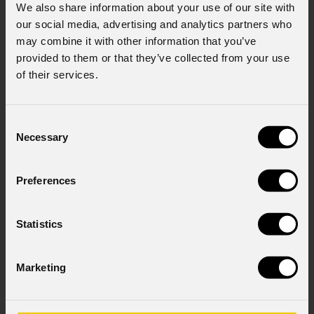
We also share information about your use of our site with
Messaggio
our social media, advertising and analytics partners who
may combine it with other information that you’ve
provided to them or that they’ve collected from your use
of their services.
Consenso al marketing
Acconsento al trattamento dei dati per
Consent
ricevere informazioni commerciali e iniziative di
Necessary
Selection
marketing.
Consenso al trattamento dei dati
Preferences
personali
Ho letto l'informativa ai sensi dell'art. 13 del
GDPR; acconsento al trattamento ai sensi
Statistics
dell'art. 6 del GDPR (Privacy Policy).
*
Marketing