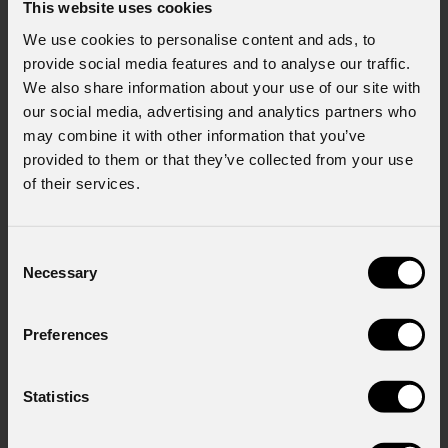
This website uses cookies
Stato
*
We use cookies to personalise content and ads, to
provide social media features and to analyse our traffic.
We also share information about your use of our site with
Cell.
our social media, advertising and analytics partners who
may combine it with other information that you’ve
provided to them or that they’ve collected from your use
of their services.
Messaggio
Consent
Necessary
Selection
Consenso al marketing
Acconsento al trattamento dei dati per
Preferences
ricevere informazioni commerciali e iniziative di
marketing.
Statistics
Consenso al trattamento dei dati
personali
Ho letto l'informativa ai sensi dell'art. 13 del