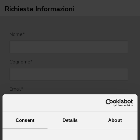
Richiesta Informazioni
Nome
*
Cognome
*
Email
*
Nome Azienda
Consent
Details
About