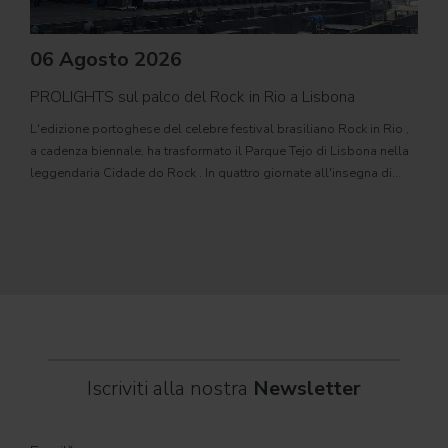
06 Agosto 2026
PROLIGHTS sul palco del Rock in Rio a Lisbona
31
L'edizione portoghese del celebre festival brasiliano Rock in Rio ,
Il c
a cadenza biennale, ha trasformato il Parque Tejo di Lisbona nella
com
leggendaria Cidade do Rock . In quattro giornate all'insegna di
Il ca
musica, magia e connessione, decine di artisti internazionali
Itali
dei C
World
Iscriviti alla nostra
Newsletter