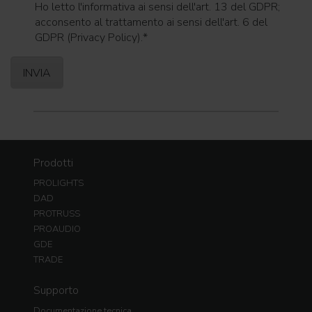
Ho letto l'informativa ai sensi dell'art. 13 del GDPR;
acconsento al trattamento ai sensi dell'art. 6 del
GDPR (Privacy Policy).
*
Prodotti
PROLIGHTS
DAD
PROTRUSS
PROAUDIO
GDE
TRADE
Supporto
Documentazione tecnica