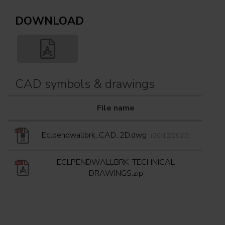
DOWNLOAD
CAD symbols & drawings
File name
Down
Eclpendwallbrk_CAD_2D.dwg
(20/12/2022)
ECLPENDWALLBRK_TECHNICAL
DRAWINGS.zip