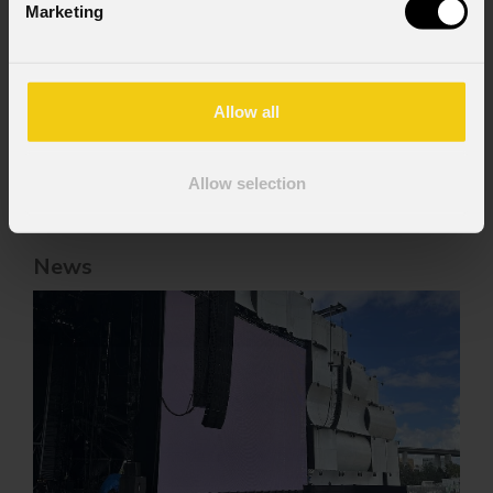
Marketing
GDPR; acconsento al trattamento ai sensi
dell'art. 6 del GDPR (Privacy Policy).
*
Allow all
Allow selection
News