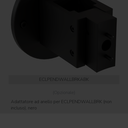
ECLPENDWALLBRKABK
(Opzionale)
Adattatore ad anello per ECLPENDWALLBRK (non
Ad
incluso), nero
inc