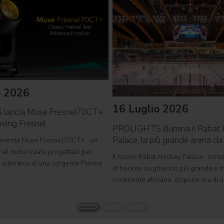
o 2026
16 Luglio 2026
lancia Muse Fresnel70CT+:
ving Fresnel
PROLIGHTS illumina il Rabat
Palace, la più grande arena d
senta Muse Fresnel70CT+ , un
d'Africa
nel motorizzato progettato per
Il nuovo Rabat Hockey Palace , consi
ng autentico di una sorgente Fresnel
di hockey su ghiaccio più grande e 
n un formato completamente
continente africano, dispone ora di u
viluppato per teatri, studi televisivi
polivalente di dimensioni olimpiche, 
rafici,
ospitare competizioni internazionali,
grandi eventi