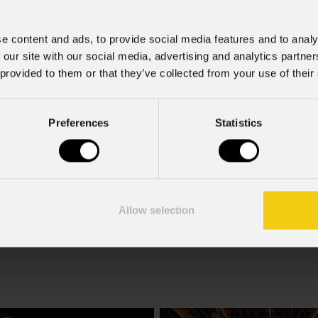
e content and ads, to provide social media features and to analy
 our site with our social media, advertising and analytics partn
 provided to them or that they’ve collected from your use of their
mazioni commerciali e iniziative di marketing.
Preferences
Statistics
; acconsento al trattamento ai sensi dell'art. 6 del GDPR (Priva
Allow selection