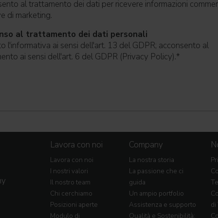
nto al trattamento dei dati per ricevere informazioni commerc
ive di marketing.
so al trattamento dei dati personali
o l'informativa ai sensi dell'art. 13 del GDPR; acconsento al
ento ai sensi dell'art. 6 del GDPR (Privacy Policy).
*
Lavora con noi
Company
No
Lavora con noi
La nostra storia
Pr
I nostri valori
La passione che ci
Co
my
Il nostro team
guida
Te
Chi cerchiamo
Un ampio portfolio
Co
Posizioni aperte
Assistenza e supporto
di
Modulo di
Qualità e Sostenibilità:
Co