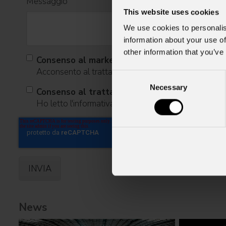
Messaggio
This website uses cookies
We use cookies to personalis
information about your use of
other information that you’ve
Consenso al marketing
Acconsento al trattamento dei dati per ricevere infor
Consent
Necessary
Selection
Consenso al trattamento dei dati personali
Ho letto l'informativa ai sensi dell'art. 13 del GDPR
News