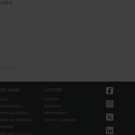
iali e
te legali
Contatti
ivacy
Contatti
okies policy
Richiesta
rmini di utilizzo
informazioni
ndizioni Generali
Orari e Calendario
 Vendita
nd. gen. Ass.za e