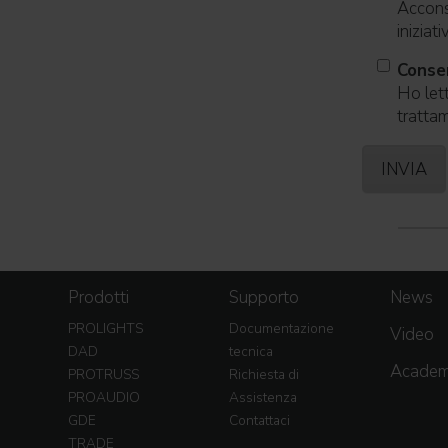
Acconse
iniziat
Consen
Ho lett
trattam
Prodotti
Supporto
News
PROLIGHTS
Documentazione
Video
DAD
tecnica
Acade
PROTRUSS
Richiesta di
PROAUDIO
Assistenza
GDE
Contattaci
TRADE