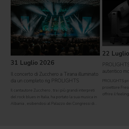
22 Lugli
31 Luglio 2026
PROLIGHTS 
autentico mo
Il concerto di Zucchero a Tirana illuminato
da un completo rig PROLIGHTS
PROLIGHTS pre
proiettore Fres
Il cantautore Zucchero , tra i più grandi interpreti
offrire il feeli
del rock blues in Italia, ha portato la sua musica in
tradizionale i
Albania , esibendosi al Palazzo dei Congressi di
automatizzato. S
Tirana con il suo tour " Overdose D'Amore Gold -
e set cinematog
World Tour 2026 " e registrando il tutto esaurito