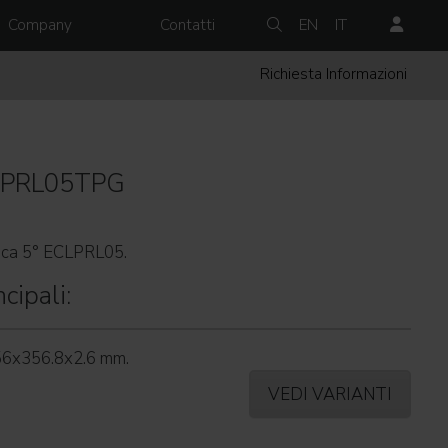
Company
Contatti
EN
IT
Richiesta Informazioni
LPRL05TPG
ttica 5° ECLPRL05.
cipali:
356x356.8x2.6 mm.
VEDI VARIANTI