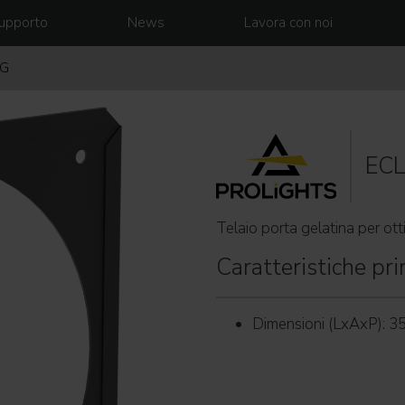
upporto
News
Lavora con noi
PG
EC
Telaio porta gelatina per o
Caratteristiche prin
Dimensioni (LxAxP): 