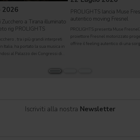
o 2026
PROLIGHTS lancia Muse Fre
autentico moving Fresnel
i Zucchero a Tirana illuminato
leto rig PROLIGHTS
PROLIGHTS presenta Muse Fresnel
proiettore Fresnel motorizzato proge
cchero , tra i più grandi interpreti
offrire il feeling autentico di una so
n Italia, ha portato la sua musica in
tradizionale in un formato completa
ndosi al Palazzo dei Congressi di
automatizzato. Sviluppato per teatri, s
suo tour " Overdose D'Amore Gold -
e set cinematografici,
 " e registrando il tutto esaurito
Iscriviti alla nostra
Newsletter