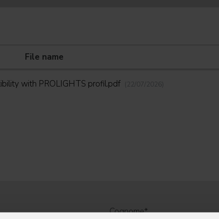
File name
ibility with PROLIGHTS profil.pdf
(22/07/2026)
Cognome
*