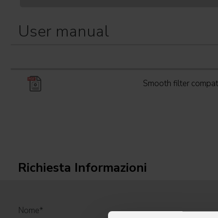
User manual
Smooth filter compat
Richiesta Informazioni
Nome
*