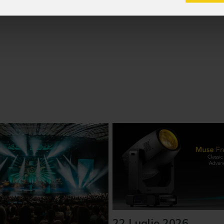
; acconsento al trattamento ai sensi dell'art. 6 del GDPR (Priva
22 Luglio 2026