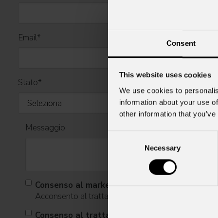
Email
*
Consent
This website uses cookies
Stato
*
We use cookies to personalis
information about your use of
other information that you’ve
Messaggio
Consent
Necessary
Selection
Consenso al marketing
Acconsento al trattamento dei dati per ricevere infor
Consenso al trattamento dei dati personali