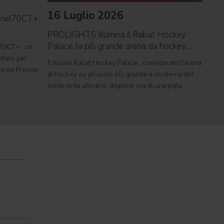
16 Luglio 2026
09 
snel70CT+:
PROLIGHTS illumina il Rabat Hockey
PROL
Palace, la più grande arena da hockey
reco
70CT+ , un
d'Africa
ttato per
Il nuovo Rabat Hockey Palace , considerato l'arena
Il ca
rgente Fresnel
di hockey su ghiaccio più grande e moderna del
Tor V
mente
continente africano, dispone ora di una pista
conce
tudi televisivi
polivalente di dimensioni olimpiche, in grado di
music
ospitare competizioni internazionali, concerti e
pagant
grandi eventi