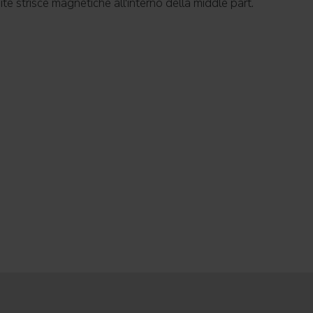
e strisce magnetiche all'interno della middle part.