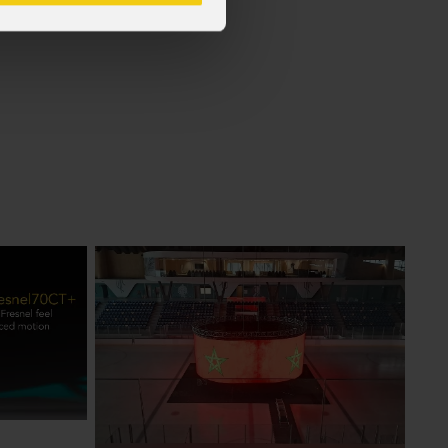
cy Policy).
*