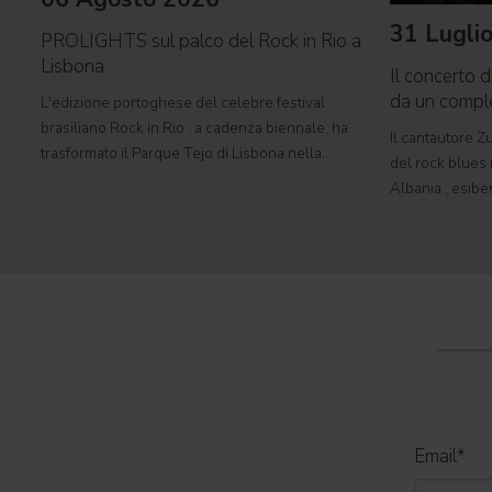
31 Lugli
PROLIGHTS sul palco del Rock in Rio a
Lisbona
Il concerto d
da un comp
L'edizione portoghese del celebre festival
brasiliano Rock in Rio , a cadenza biennale, ha
Il cantautore Zu
trasformato il Parque Tejo di Lisbona nella
del rock blues i
leggendaria Cidade do Rock . In quattro giornate
Albania , esibe
all'insegna di musica, magia e connessione,
Tirana con il 
decine di artisti internazionali
World Tour 2026
Email
*