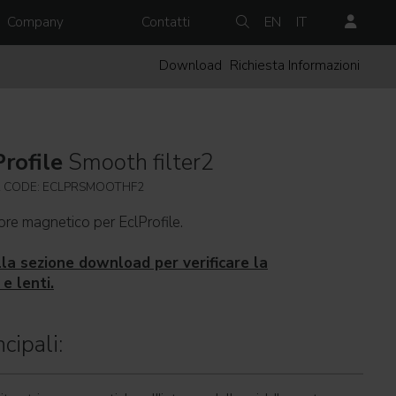
Company
Contatti
EN
IT
Download
Richiesta Informazioni
Profile
Smooth filter2
 CODE: ECLPRSMOOTHF2
re magnetico per EclProfile.
lla sezione download per verificare la
e lenti.
cipali: