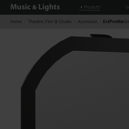
Prodotti
S
home
Theatre, Film & Studio
Accessori
EclProfile
Sm