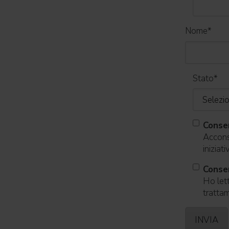
Nome
*
Stato
*
Conse
Acconse
iniziat
Consen
Ho lett
trattam