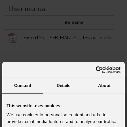
User manual
File name
Fusion12p_USER_MANUAL_ITEN.pdf
(04/05/2012)
Consent
Details
About
Richiesta Informazioni
This website uses cookies
Nome
*
We use cookies to personalise content and ads, to
provide social media features and to analyse our traffic.