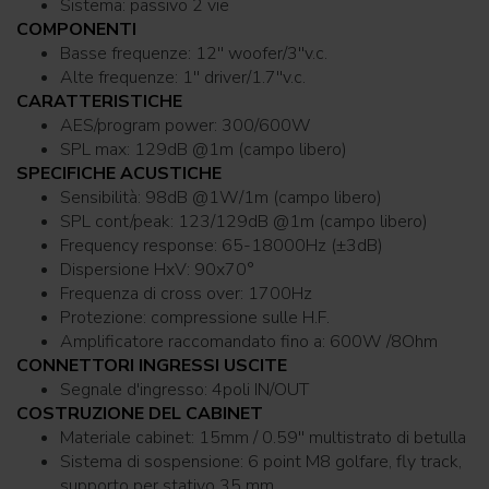
Sistema: passivo 2 vie
COMPONENTI
Basse frequenze: 12'' woofer/3''v.c.
Alte frequenze: 1'' driver/1.7''v.c.
CARATTERISTICHE
AES/program power: 300/600W
SPL max: 129dB @1m (campo libero)
SPECIFICHE ACUSTICHE
Sensibilità: 98dB @1W/1m (campo libero)
SPL cont/peak: 123/129dB @1m (campo libero)
Frequency response: 65-18000Hz (±3dB)
Dispersione HxV: 90x70°
Frequenza di cross over: 1700Hz
Protezione: compressione sulle H.F.
Amplificatore raccomandato fino a: 600W /8Ohm
CONNETTORI INGRESSI USCITE
Segnale d'ingresso: 4poli IN/OUT
COSTRUZIONE DEL CABINET
Materiale cabinet: 15mm / 0.59'' multistrato di betulla
Sistema di sospensione: 6 point M8 golfare, fly track,
supporto per stativo 35 mm