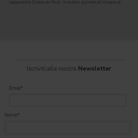
leggendaria Cidade do Rock . In quattro giornate all'insegna di
Il ca
musica, magia e connessione, decine di artisti internazionali
Itali
dei C
World
Iscriviti alla nostra
Newsletter
Email
*
Nome
*