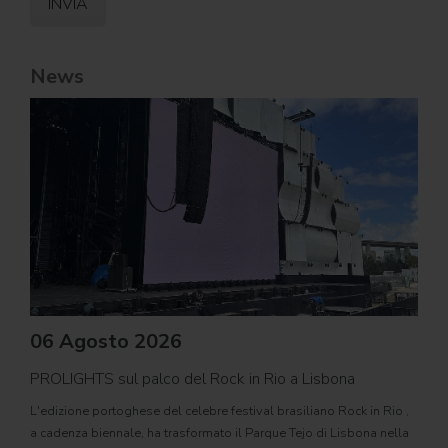
News
06 Agosto 2026
PROLIGHTS sul palco del Rock in Rio a Lisbona
31
L'edizione portoghese del celebre festival brasiliano Rock in Rio ,
Il c
a cadenza biennale, ha trasformato il Parque Tejo di Lisbona nella
com