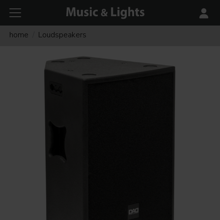
home
Loudspeakers