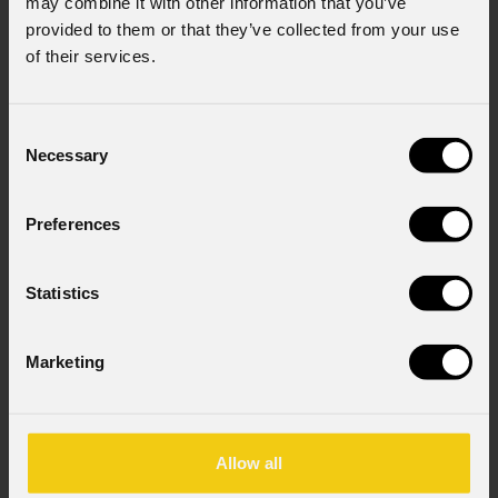
may combine it with other information that you’ve
provided to them or that they’ve collected from your use
Consenso al marketing
of their services.
Acconsento al trattamento dei dati per
ricevere informazioni commerciali e iniziative di
marketing.
Consent
Consenso al trattamento dei dati
Necessary
Selection
personali
Ho letto l'informativa ai sensi dell'art. 13 del
Preferences
GDPR; acconsento al trattamento ai sensi
dell'art. 6 del GDPR (Privacy Policy).
*
Statistics
Marketing
Allow all
News