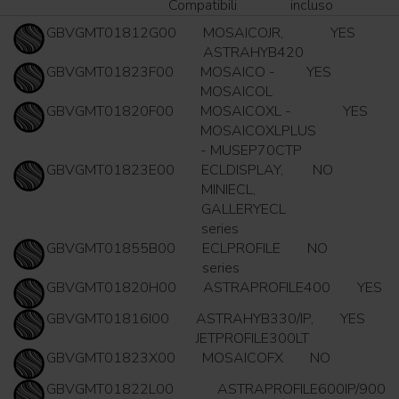
Compatibili
incluso
GBVGMT01812G00
MOSAICOJR,
YES
ASTRAHYB420
GBVGMT01823F00
MOSAICO -
YES
MOSAICOL
GBVGMT01820F00
MOSAICOXL -
YES
MOSAICOXLPLUS
- MUSEP70CTP
GBVGMT01823E00
ECLDISPLAY,
NO
MINIECL,
GALLERYECL
series
GBVGMT01855B00
ECLPROFILE
NO
series
GBVGMT01820H00
ASTRAPROFILE400
YES
GBVGMT01816I00
ASTRAHYB330/IP,
YES
JETPROFILE300LT
GBVGMT01823X00
MOSAICOFX
NO
GBVGMT01822L00
ASTRAPROFILE600IP/900