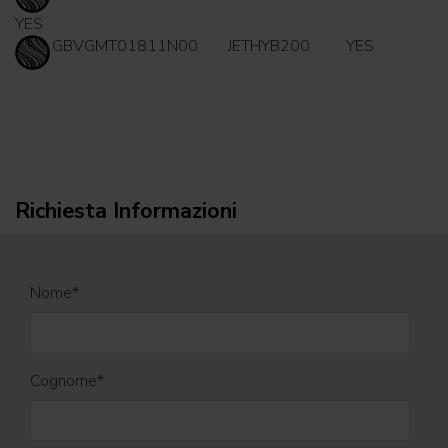
YES
GBVGMT01811N00
JETHYB200
YES
Richiesta Informazioni
Nome
*
Cognome
*