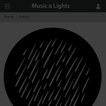
home
Gobos