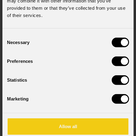
may combine it with other information that you’ve
provided to them or that they’ve collected from your use
Consenso al marketing
of their services.
Acconsento al trattamento dei dati per
ricevere informazioni commerciali e iniziative di
marketing.
Consent
Consenso al trattamento dei dati
Necessary
Selection
personali
Ho letto l'informativa ai sensi dell'art. 13 del
Preferences
GDPR; acconsento al trattamento ai sensi
dell'art. 6 del GDPR (Privacy Policy).
*
Statistics
Marketing
Allow all
News