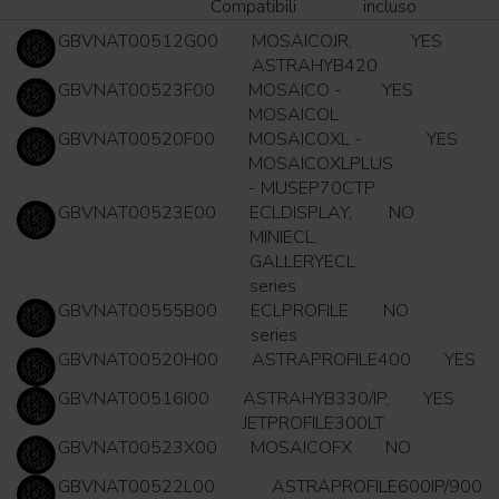
Compatibili
incluso
GBVNAT00512G00
MOSAICOJR,
YES
ASTRAHYB420
GBVNAT00523F00
MOSAICO -
YES
MOSAICOL
GBVNAT00520F00
MOSAICOXL -
YES
MOSAICOXLPLUS
- MUSEP70CTP
GBVNAT00523E00
ECLDISPLAY,
NO
MINIECL,
GALLERYECL
series
GBVNAT00555B00
ECLPROFILE
NO
series
GBVNAT00520H00
ASTRAPROFILE400
YES
GBVNAT00516I00
ASTRAHYB330/IP,
YES
JETPROFILE300LT
GBVNAT00523X00
MOSAICOFX
NO
GBVNAT00522L00
ASTRAPROFILE600IP/900