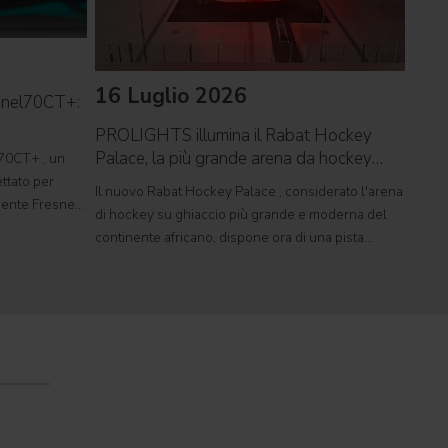
16 Luglio 2026
09 
snel70CT+:
PROLIGHTS illumina il Rabat Hockey
PROL
Palace, la più grande arena da hockey
reco
70CT+ , un
d'Africa
ttato per
Il nuovo Rabat Hockey Palace , considerato l'arena
Il ca
rgente Fresnel
di hockey su ghiaccio più grande e moderna del
Tor V
mente
continente africano, dispone ora di una pista
conce
tudi televisivi
polivalente di dimensioni olimpiche, in grado di
music
ospitare competizioni internazionali, concerti e
pagant
grandi eventi