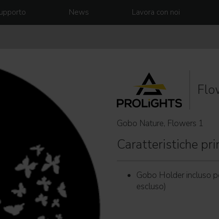
upporto
News
Lavora con noi
Flo
Gobo Nature, Flowers 1
Caratteristiche prin
Gobo Holder incluso p
escluso)