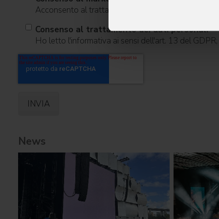
Acconsento al trattamento dei dati per ricevere infor
Consenso al trattamento dei dati personali
Ho letto l'informativa ai sensi dell'art. 13 del GDPR
News