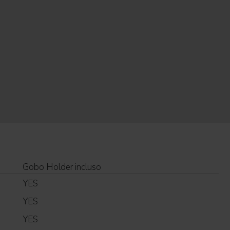
Gobo Holder incluso
YES
YES
YES