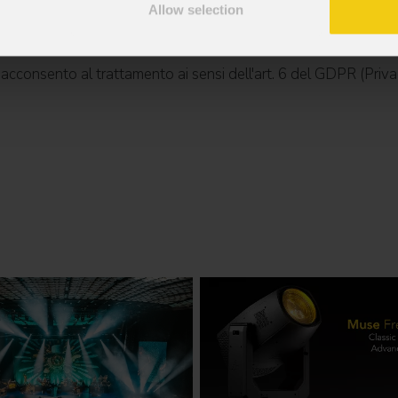
Allow selection
mazioni commerciali e iniziative di marketing.
; acconsento al trattamento ai sensi dell'art. 6 del GDPR (Priva