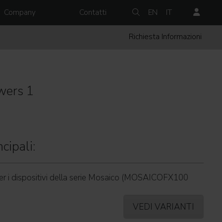
Company
Contatti
EN
IT
Richiesta Informazioni
wers 1
cipali:
er i dispositivi della serie Mosaico (MOSAICOFX100
VEDI VARIANTI