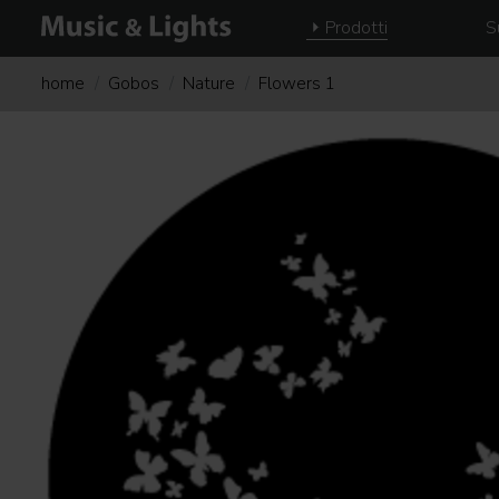
Prodotti
S
home
Gobos
Nature
Flowers 1