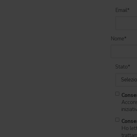
Email
*
Nome
*
Stato
*
Conse
Acconse
iniziat
Consen
Ho lett
trattam