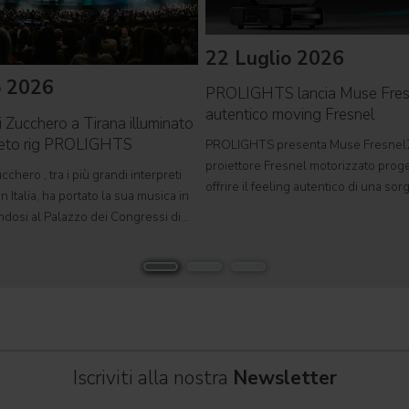
22 Luglio 2026
o 2026
PROLIGHTS lancia Muse Fre
autentico moving Fresnel
i Zucchero a Tirana illuminato
leto rig PROLIGHTS
PROLIGHTS presenta Muse Fresnel
proiettore Fresnel motorizzato proge
cchero , tra i più grandi interpreti
offrire il feeling autentico di una so
n Italia, ha portato la sua musica in
tradizionale in un formato completa
ndosi al Palazzo dei Congressi di
automatizzato. Sviluppato per teatri, s
suo tour " Overdose D'Amore Gold -
e set cinematografici,
 " e registrando il tutto esaurito
Iscriviti alla nostra
Newsletter