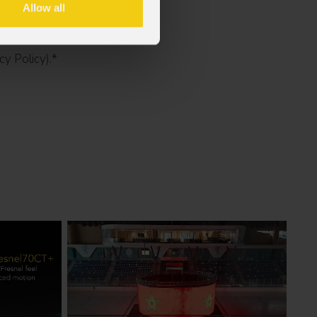
Allow all
cy Policy).
*