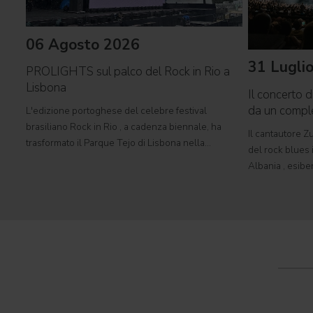
06 Agosto 2026
31 Lugli
PROLIGHTS sul palco del Rock in Rio a
Lisbona
Il concerto d
da un comp
L'edizione portoghese del celebre festival
brasiliano Rock in Rio , a cadenza biennale, ha
Il cantautore Zu
trasformato il Parque Tejo di Lisbona nella
del rock blues i
leggendaria Cidade do Rock . In quattro giornate
Albania , esibe
all'insegna di musica, magia e connessione,
Tirana con il 
decine di artisti internazionali
World Tour 2026