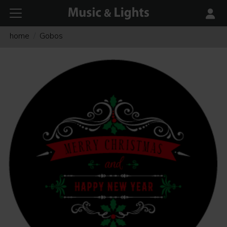
home
Gobos