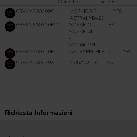
Compatibili
incluso
GBVXMS00309G11
MOSAICOJR,
YES
ASTRAHYB420
GBVXMS00320F11
MOSAICO -
YES
MOSAICOL
-
MOSAICOXL
GBVXMS00320H11
ASTRAPROFILE400
YES
GBVXMS00320X11
MOSAICOFX
NO
Richiesta Informazioni