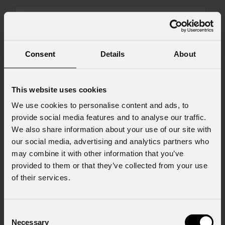
Messaggio
Consent
Details
About
This website uses cookies
Consenso al marketing
We use cookies to personalise content and ads, to
Acconsento al trattamento dei dati per
provide social media features and to analyse our traffic.
ricevere informazioni commerciali e iniziative di
marketing.
We also share information about your use of our site with
our social media, advertising and analytics partners who
Consenso al trattamento dei dati
may combine it with other information that you’ve
personali
provided to them or that they’ve collected from your use
Ho letto l'informativa ai sensi dell'art. 13 del
of their services.
GDPR; acconsento al trattamento ai sensi
dell'art. 6 del GDPR (Privacy Policy).
*
Consent
Necessary
Selection