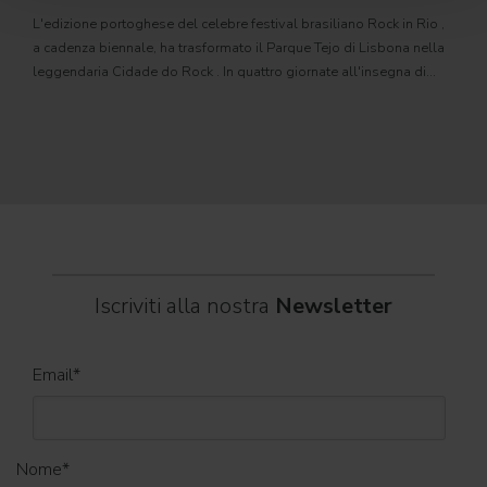
L'edizione portoghese del celebre festival brasiliano Rock in Rio ,
Il c
a cadenza biennale, ha trasformato il Parque Tejo di Lisbona nella
com
leggendaria Cidade do Rock . In quattro giornate all'insegna di
Il ca
musica, magia e connessione, decine di artisti internazionali
Itali
dei C
World
Iscriviti alla nostra
Newsletter
Email
*
Nome
*