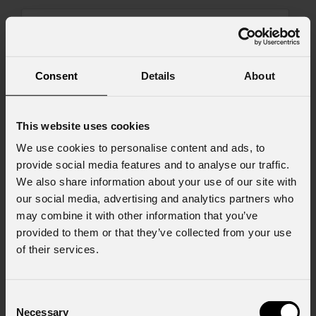
Messaggio
Consent
Details
About
This website uses cookies
Consenso al marketing
We use cookies to personalise content and ads, to
Acconsento al trattamento dei dati per
provide social media features and to analyse our traffic.
ricevere informazioni commerciali e iniziative di
marketing.
We also share information about your use of our site with
our social media, advertising and analytics partners who
Consenso al trattamento dei dati
may combine it with other information that you’ve
personali
provided to them or that they’ve collected from your use
Ho letto l'informativa ai sensi dell'art. 13 del
of their services.
GDPR; acconsento al trattamento ai sensi
dell'art. 6 del GDPR (Privacy Policy).
*
Consent
Necessary
Selection