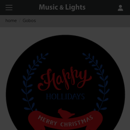
home
Gobos