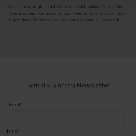
L'edizione portoghese del celebre festival brasiliano Rock in Rio ,
Il c
a cadenza biennale, ha trasformato il Parque Tejo di Lisbona nella
com
leggendaria Cidade do Rock . In quattro giornate all'insegna di
Il ca
musica, magia e connessione, decine di artisti internazionali
Itali
dei C
World
Iscriviti alla nostra
Newsletter
Email
*
Nome
*