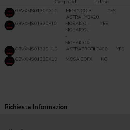
Compatibili
incluso
GBVXMS01309G10
MOSAICOJR,
YES
ASTRAHYB420
GBVXMS01320F10
MOSAICO -
YES
MOSAICOL
-
MOSAICOXL
GBVXMS01320H10
ASTRAPROFILE400
YES
GBVXMS01320X10
MOSAICOFX
NO
Richiesta Informazioni