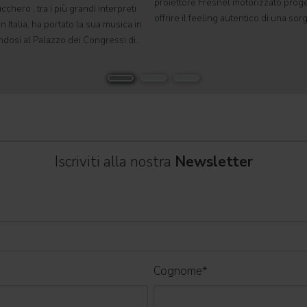
proiettore Fresnel motorizzato proge
cchero , tra i più grandi interpreti
offrire il feeling autentico di una so
n Italia, ha portato la sua musica in
tradizionale in un formato completa
ndosi al Palazzo dei Congressi di
automatizzato. Sviluppato per teatri, s
suo tour " Overdose D'Amore Gold -
e set cinematografici,
 " e registrando il tutto esaurito
Iscriviti alla nostra
Newsletter
Cognome
*