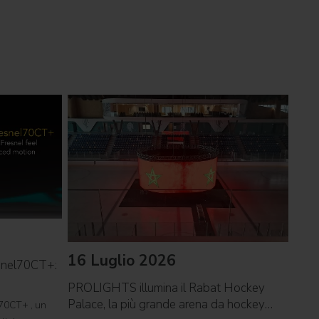
16 Luglio 2026
09 
snel70CT+:
PROLIGHTS illumina il Rabat Hockey
PROL
Palace, la più grande arena da hockey
reco
70CT+ , un