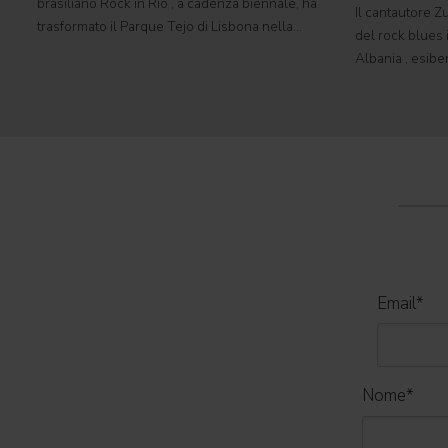
brasiliano Rock in Rio , a cadenza biennale, ha
Il cantautore Zu
trasformato il Parque Tejo di Lisbona nella
del rock blues i
leggendaria Cidade do Rock . In quattro giornate
Albania , esibe
all'insegna di musica, magia e connessione,
Tirana con il 
decine di artisti internazionali
World Tour 2026
Email
*
Nome
*