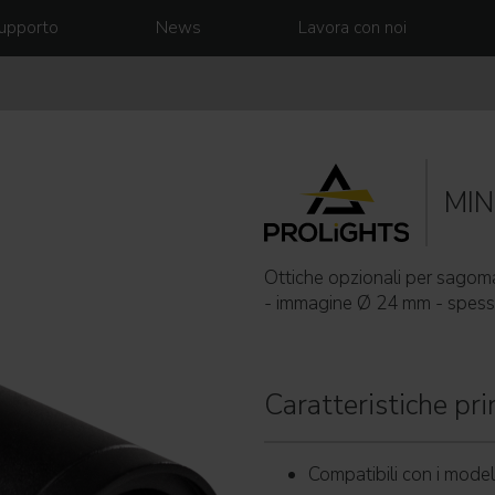
upporto
News
Lavora con noi
MIN
Ottiche opzionali per sago
- immagine Ø 24 mm - spess
Caratteristiche prin
Compatibili con i mo