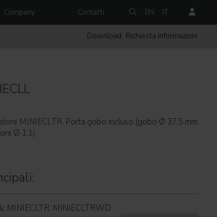
Company
Contatti
EN
IT
Download
Richiesta Informazioni
IECLL
matore MINIECLTR. Porta gobo incluso (gobo Ø 37,5 mm
ore Ø 1,1)
cipali:
delli: MINIECLTR, MINIECLTRWD