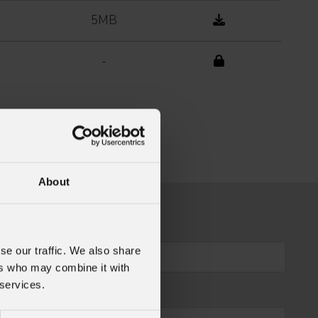
5MB
-
About
se our traffic. We also share
ers who may combine it with
 services.