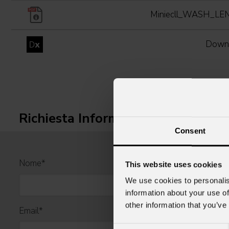
Miniecll_WASH_L
Downl
Richiesta Informazioni
Consent
Nome
*
This website uses cookies
We use cookies to personalis
information about your use of
other information that you’ve
Email
*
Consent