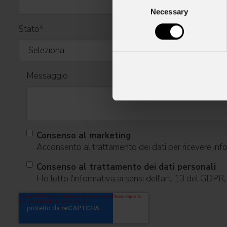
Necessary
Selection
Stato
*
Messaggio
Consenso al marketing
Acconsento al trattamento dei dati per ricevere infor
Consenso al trattamento dei dati personali
Ho letto l'informativa ai sensi dell'art. 13 del GDPR