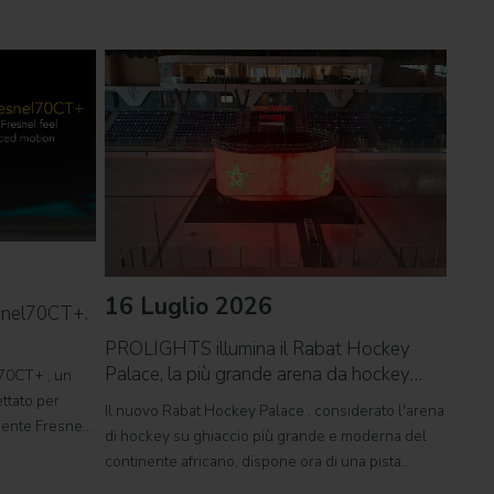
16 Luglio 2026
09 
snel70CT+:
PROLIGHTS illumina il Rabat Hockey
PROL
Palace, la più grande arena da hockey
reco
70CT+ , un
d'Africa
ttato per
Il nuovo Rabat Hockey Palace , considerato l'arena
Il ca
rgente Fresnel
di hockey su ghiaccio più grande e moderna del
Tor V
mente
continente africano, dispone ora di una pista
conce
tudi televisivi
polivalente di dimensioni olimpiche, in grado di
music