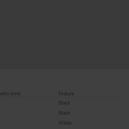
etro (mm)
Finitura
Black
Black
White