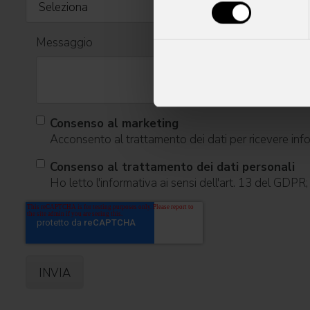
Messaggio
Consenso al marketing
Acconsento al trattamento dei dati per ricevere infor
Consenso al trattamento dei dati personali
Ho letto l'informativa ai sensi dell'art. 13 del GDPR