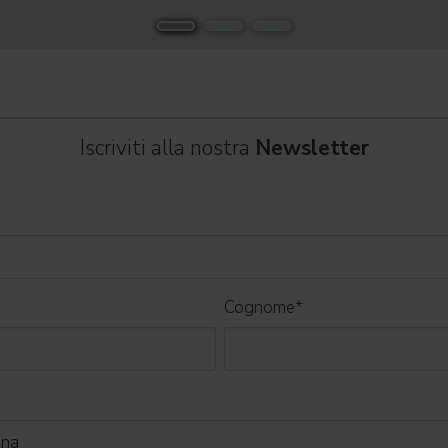
e set cinematografici,
 " e registrando il tutto esaurito
Iscriviti alla nostra
Newsletter
Cognome
*