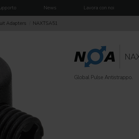
upporto
News
Lavora con noi
cuit Adapters
NAXTSA51
NA
Global Pulse Antistrappo.