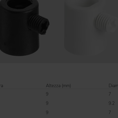
ra
Altezza (mm)
Diam
9
7
9
9.2
9
7