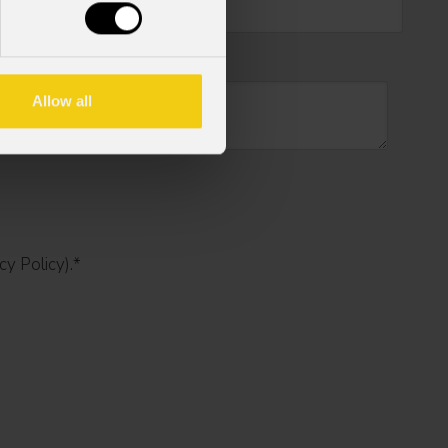
Allow all
cy Policy).
*