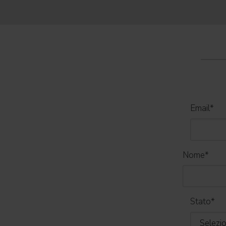
decine di artisti internazionali
World Tour 2026
Email
*
Nome
*
Stato
*