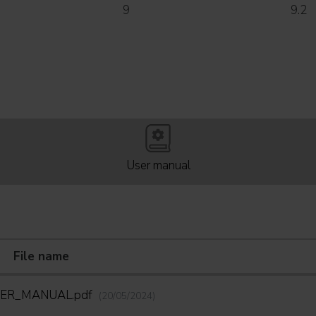
9
9.2
User manual
File name
SER_MANUAL.pdf
(20/05/2024)