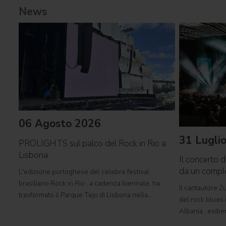
News
06 Agosto 2026
31 Lugli
PROLIGHTS sul palco del Rock in Rio a
Lisbona
Il concerto d
da un comp
L'edizione portoghese del celebre festival
brasiliano Rock in Rio , a cadenza biennale, ha
Il cantautore Zu
trasformato il Parque Tejo di Lisbona nella
del rock blues i
leggendaria Cidade do Rock . In quattro giornate
Albania , esibe
all'insegna di musica, magia e connessione,
Tirana con il 