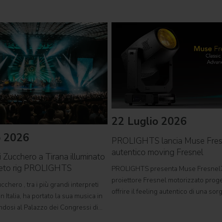
22 Luglio 2026
o 2026
PROLIGHTS lancia Muse Fre
autentico moving Fresnel
i Zucchero a Tirana illuminato
leto rig PROLIGHTS
PROLIGHTS presenta Muse Fresnel
proiettore Fresnel motorizzato proge
cchero , tra i più grandi interpreti
offrire il feeling autentico di una so
n Italia, ha portato la sua musica in
tradizionale in un formato completa
ndosi al Palazzo dei Congressi di
automatizzato. Sviluppato per teatri, s
suo tour " Overdose D'Amore Gold -