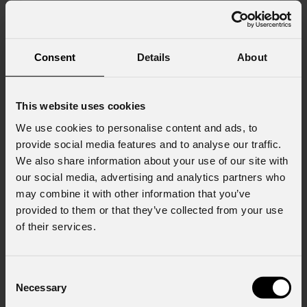
Messaggio
Consent
Details
About
Consenso al marketing
This website uses cookies
Acconsento al trattamento dei dati per
We use cookies to personalise content and ads, to
ricevere informazioni commerciali e iniziative di
marketing.
provide social media features and to analyse our traffic.
We also share information about your use of our site with
Consenso al trattamento dei dati
our social media, advertising and analytics partners who
personali
may combine it with other information that you’ve
Ho letto l'informativa ai sensi dell'art. 13 del
provided to them or that they’ve collected from your use
GDPR; acconsento al trattamento ai sensi
of their services.
dell'art. 6 del GDPR (Privacy Policy).
*
Consent
Necessary
Selection