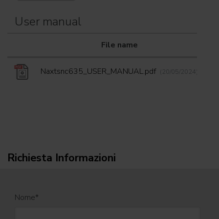
User manual
File name
D
Naxtsnc635_USER_MANUAL.pdf
(20/05/2024)
Richiesta Informazioni
Nome
*