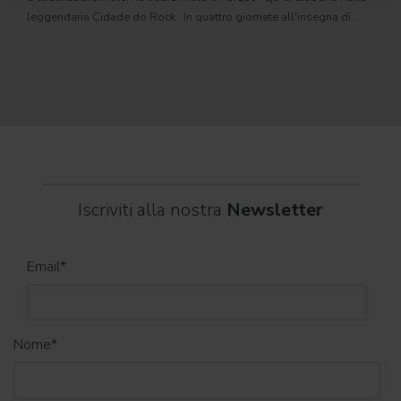
com
leggendaria Cidade do Rock . In quattro giornate all'insegna di
Il ca
musica, magia e connessione, decine di artisti internazionali
Itali
dei C
World
Iscriviti alla nostra
Newsletter
Email
*
Nome
*