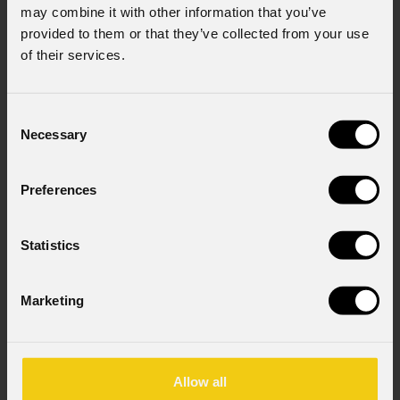
may combine it with other information that you’ve
provided to them or that they’ve collected from your use
Consenso al marketing
of their services.
Acconsento al trattamento dei dati per
ricevere informazioni commerciali e iniziative di
marketing.
Consent
Necessary
Selection
Consenso al trattamento dei dati
personali
Ho letto l'informativa ai sensi dell'art. 13 del
Preferences
GDPR; acconsento al trattamento ai sensi
dell'art. 6 del GDPR (Privacy Policy).
*
Statistics
Marketing
Allow all
News