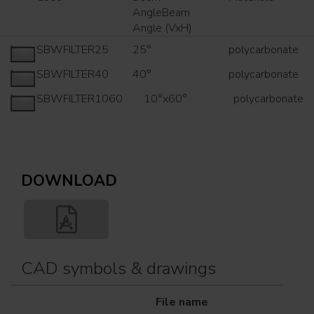
AngleBeam
Angle (VxH)
SBWFILTER25
25°
polycarbonate
SBWFILTER40
40°
polycarbonate
SBWFILTER1060
10°x60°
polycarbonate
DOWNLOAD
CAD symbols & drawings
File name