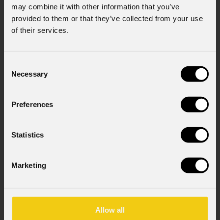
may combine it with other information that you’ve
provided to them or that they’ve collected from your use
Consenso al marketing
of their services.
Acconsento al trattamento dei dati per
ricevere informazioni commerciali e iniziative di
marketing.
Consent
Necessary
Selection
Consenso al trattamento dei dati
personali
Ho letto l'informativa ai sensi dell'art. 13 del
Preferences
GDPR; acconsento al trattamento ai sensi
dell'art. 6 del GDPR (Privacy Policy).
*
Statistics
Marketing
Allow all
News