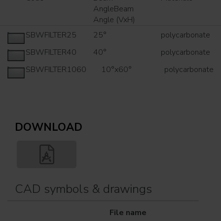
AngleBeam
Angle (VxH)
SBWFILTER25
25°
polycarbonate
SBWFILTER40
40°
polycarbonate
SBWFILTER1060
10°x60°
polycarbonate
DOWNLOAD
CAD symbols & drawings
File name