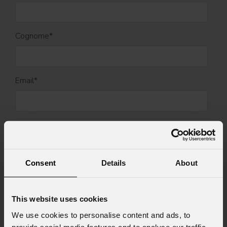
Cognome
*
Email
*
Nome Azienda
Consent
Details
About
Stato
*
This website uses cookies
Cell.
We use cookies to personalise content and ads, to
provide social media features and to analyse our traffic.