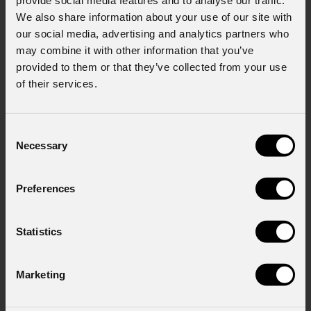
We also share information about your use of our site with
our social media, advertising and analytics partners who
Messaggio
may combine it with other information that you’ve
provided to them or that they’ve collected from your use
of their services.
Consenso al marketing
Consent
Acconsento al trattamento dei dati per
Necessary
Selection
ricevere informazioni commerciali e iniziative di
marketing.
Preferences
Consenso al trattamento dei dati
personali
Ho letto l'informativa ai sensi dell'art. 13 del
Statistics
GDPR; acconsento al trattamento ai sensi
dell'art. 6 del GDPR (Privacy Policy).
*
Marketing