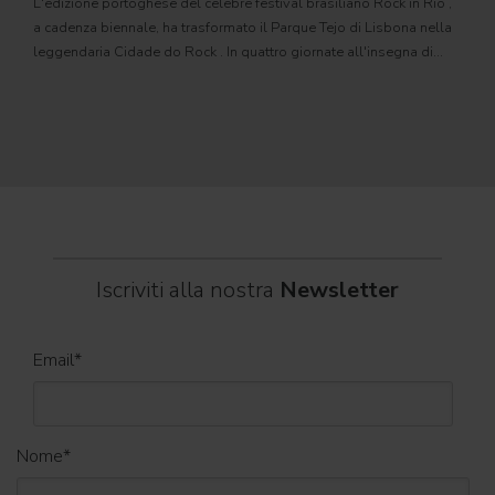
L'edizione portoghese del celebre festival brasiliano Rock in Rio ,
Il c
a cadenza biennale, ha trasformato il Parque Tejo di Lisbona nella
com
leggendaria Cidade do Rock . In quattro giornate all'insegna di
Il ca
musica, magia e connessione, decine di artisti internazionali
Itali
dei C
World
Iscriviti alla nostra
Newsletter
Email
*
Nome
*