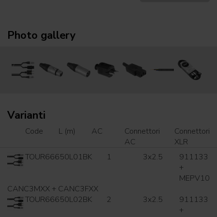
Photo gallery
Varianti
Code
L (m)
AC
Connettori
Connettori
AC
XLR
TOUR66650L01BK
1
3x2.5
911133
+
MEPV10
CANC3MXX + CANC3FXX
TOUR66650L02BK
2
3x2.5
911133
+