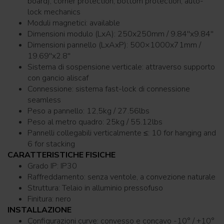
board), corner protection, bottom protection, auto-
lock mechanics
Moduli magnetici: available
Dimensioni modulo (LxA): 250x250mm / 9.84''x9.84''
Dimensioni pannello (LxAxP): 500×1000x71mm /
19.69''x2.8''
Sistema di sospensione verticale: attraverso supporto
con gancio aliscaf
Connessione: sistema fast-lock di connessione
seamless
Peso a pannello: 12,5kg / 27.56lbs
Peso al metro quadro: 25kg / 55.12lbs
Pannelli collegabili verticalmente ≤: 10 for hanging and
6 for stacking
CARATTERISTICHE FISICHE
Grado IP: IP30
Raffreddamento: senza ventole, a convezione naturale
Struttura: Telaio in alluminio pressofuso
Finitura: nero
INSTALLAZIONE
Configurazioni curve: convesso e concavo -10° / +10°