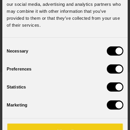
our social media, advertising and analytics partners who
may combine it with other information that you’ve
provided to them or that they’ve collected from your use
of their services.
URMIII
P2.6 U-Shield XS indoor full black
(Opzionale)
Consent
Necessary
Selection
Modulo LED wall indoor, U-Shield 2424 BF, ver. XS,
Mod
p.2,6mm, 50x50cm, 192x192pix, 1000nit, 7,7kg
p.
Preferences
Statistics
DOWNLOAD
Marketing