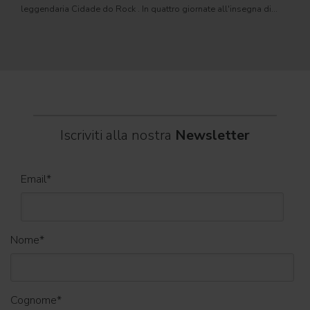
leggendaria Cidade do Rock . In quattro giornate all'insegna di
Il ca
musica, magia e connessione, decine di artisti internazionali
Itali
dei C
World
Iscriviti alla nostra
Newsletter
Email
*
Nome
*
Cognome
*