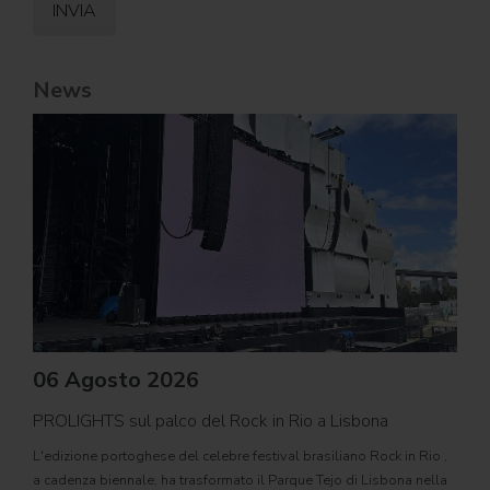
News
06 Agosto 2026
PROLIGHTS sul palco del Rock in Rio a Lisbona
31
L'edizione portoghese del celebre festival brasiliano Rock in Rio ,
Il c
a cadenza biennale, ha trasformato il Parque Tejo di Lisbona nella
com