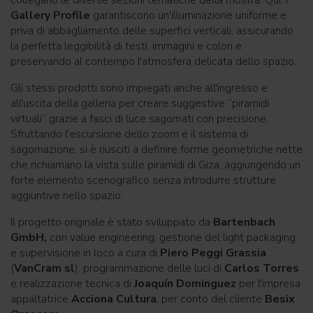
collegano le diverse sezioni tematiche della mostra. Qui, i
Gallery Profile
garantiscono un'illuminazione uniforme e
priva di abbagliamento delle superfici verticali, assicurando
la perfetta leggibilità di testi, immagini e colori e
preservando al contempo l'atmosfera delicata dello spazio.
Gli stessi prodotti sono impiegati anche all'ingresso e
all'uscita della galleria per creare suggestive “piramidi
virtuali” grazie a fasci di luce sagomati con precisione.
Sfruttando l'escursione dello zoom e il sistema di
sagomazione, si è riusciti a definire forme geometriche nette
che richiamano la vista sulle piramidi di Giza, aggiungendo un
forte elemento scenografico senza introdurre strutture
aggiuntive nello spazio.
Il progetto originale è stato sviluppato da
Bartenbach
GmbH,
con value engineering, gestione del light packaging
e supervisione in loco a cura di
Piero Peggi Grassia
(
VanCram sl
), programmazione delle luci di
Carlos Torres
e realizzazione tecnica di
Joaquín Dominguez
per l'impresa
appaltatrice
Acciona Cultura
, per conto del cliente
Besix