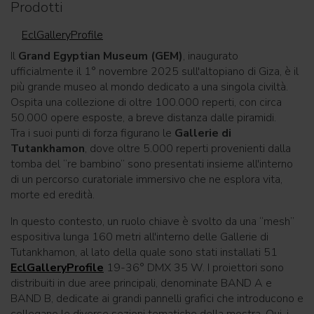
Prodotti
EclGalleryProfile
Il
Grand Egyptian Museum (GEM)
, inaugurato
ufficialmente il 1° novembre 2025 sull'altopiano di Giza, è il
più grande museo al mondo dedicato a una singola civiltà.
Ospita una collezione di oltre 100.000 reperti, con circa
50.000 opere esposte, a breve distanza dalle piramidi.
Tra i suoi punti di forza figurano le
Gallerie di
Tutankhamon
, dove oltre 5.000 reperti provenienti dalla
tomba del “re bambino” sono presentati insieme all'interno
di un percorso curatoriale immersivo che ne esplora vita,
morte ed eredità.
In questo contesto, un ruolo chiave è svolto da una “mesh”
espositiva lunga 160 metri all'interno delle Gallerie di
Tutankhamon, al lato della quale sono stati installati 51
EclGalleryProfile
19-36° DMX 35 W. I proiettori sono
distribuiti in due aree principali, denominate BAND A e
BAND B, dedicate ai grandi pannelli grafici che introducono e