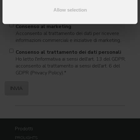
Allow selection
Consenso al marketing
Acconsento al trattamento dei dati per ricevere
informazioni commerciali e iniziative di marketing.
Consenso al trattamento dei dati personali
Ho letto l'informativa ai sensi dell'art. 13 del GDPR;
acconsento al trattamento ai sensi dell'art. 6 del
GDPR (Privacy Policy).
*
Prodotti
PROLIGHTS