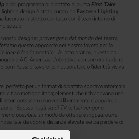
Up
e del programma di dibattito di punta
First Take
,
di lighting design è stato curato da
Eastern Lighting
 lavorato in stretto contatto con il team interno di
uno spazio.
ti i nostri designer provengono dal mondo del teatro,
feriamo questo approccio nel nostro lavoro per la
elle idee è fondamentale
". All'atto pratico, questo ha
enografi e A.C. Americas. L'obiettivo comune era tradurre
 con i flussi di lavoro, le inquadrature o l'identità visiva
, perfetto per un format di dibattito sportivo informale.
astrelle tipo metropolitana; elementi che richiedevano una
gli attori potessero muoversi liberamente e apparire al
zione: "
Spesso negli studi TV le luci vengono
 il meno possibile, in modo da ottenere inquadrature
minosa tale da coprire distanze elevate senza perdere di