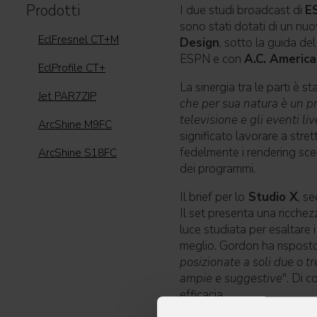
Prodotti
I due studi broadcast di
E
sono stati dotati di un nuo
EclFresnel CT+M
Design
, sotto la guida de
ESPN e con
A.C. Americ
EclProfile CT+
La sinergia tra le parti è st
Jet PAR7ZIP
che per sua natura è un p
televisione e gli eventi l
ArcShine M9FC
significato lavorare a stre
fedelmente i rendering sceni
ArcShine S18FC
dei programmi.
Il brief per lo
Studio X
, s
Il set presenta una ricchezz
luce studiata per esaltare 
meglio. Gordon ha risposto 
posizionate a soli due o t
ampie e suggestive
". Di 
efficacia.