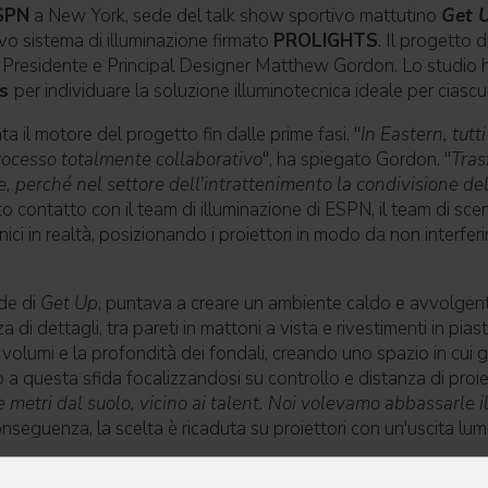
SPN
a New York, sede del talk show sportivo mattutino
Get 
vo sistema di illuminazione firmato
PROLIGHTS
. Il progetto 
l Presidente e Principal Designer Matthew Gordon. Lo studio ha
as
per individuare la soluzione illuminotecnica ideale per ciasc
ata il motore del progetto fin dalle prime fasi. "
In Eastern, tut
rocesso totalmente collaborativo
", ha spiegato Gordon. "
Tras
ive, perché nel settore dell'intrattenimento la condivisione d
tto contatto con il team di illuminazione di ESPN, il team di sc
ci in realtà, posizionando i proiettori in modo da non interferire
ede di
Get Up
, puntava a creare un ambiente caldo e avvolgente
a di dettagli, tra pareti in mattoni a vista e rivestimenti in pi
i volumi e la profondità dei fondali, creando uno spazio in cui 
a questa sfida focalizzandosi su controllo e distanza di proie
re metri dal suolo, vicino ai talent. Noi volevamo abbassarle
conseguenza, la scelta è ricaduta su proiettori con un'uscita lu