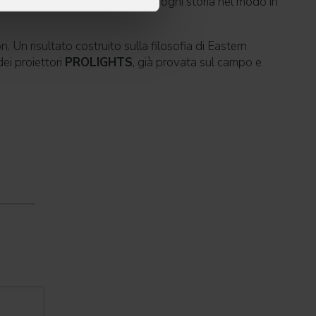
di ogni cliente, per raccontare ogni storia nel modo in
n. Un risultato costruito sulla filosofia di Eastern
ei proiettori
PROLIGHTS
, già provata sul campo e