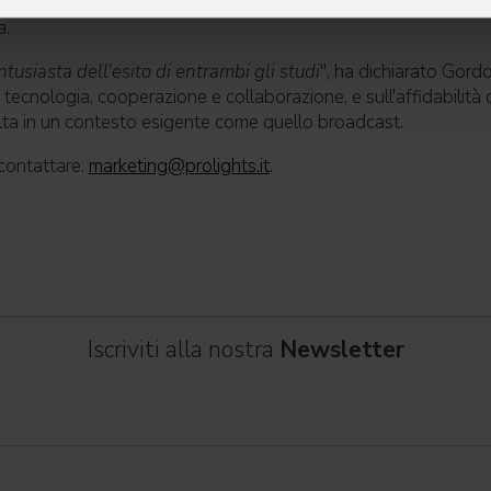
Design: tecnologia, cooperazione e collaborazione al servizio 
a.
siasta dell'esito di entrambi gli studi
", ha dichiarato Gordo
tecnologia, cooperazione e collaborazione, e sull'affidabilità d
ta in un contesto esigente come quello broadcast.
 contattare:
marketing@prolights.it
.
Iscriviti alla nostra
Newsletter