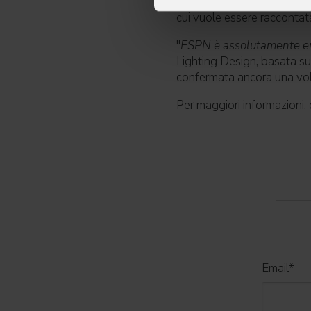
metodo di Eastern Lighting 
cui vuole essere raccontat
"
ESPN è assolutamente entu
Lighting Design, basata su 
confermata ancora una vol
Per maggiori informazioni,
Email
*