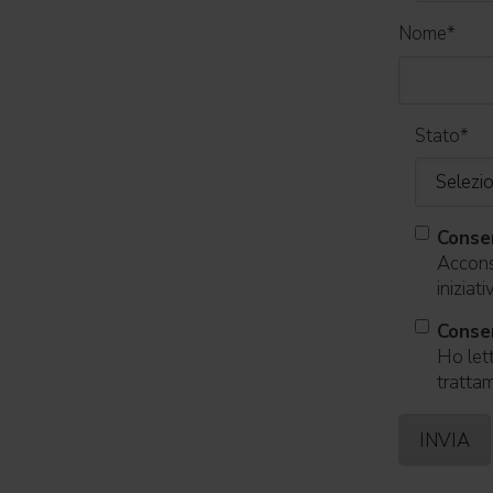
Nome
*
Stato
*
Conse
Acconse
iniziat
Consen
Ho lett
trattam