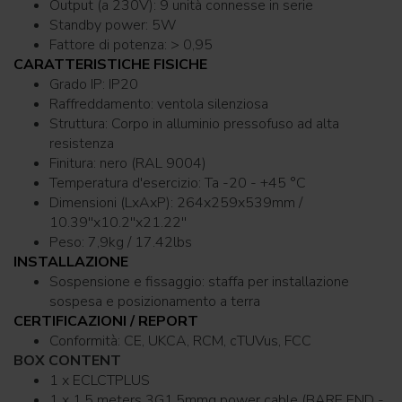
Output (a 230V): 9 unità connesse in serie
Standby power: 5W
Fattore di potenza: > 0,95
CARATTERISTICHE FISICHE
Grado IP: IP20
Raffreddamento: ventola silenziosa
Struttura: Corpo in alluminio pressofuso ad alta
resistenza
Finitura: nero (RAL 9004)
Temperatura d'esercizio: Ta -20 - +45 °C
Dimensioni (LxAxP): 264x259x539mm /
10.39''x10.2''x21.22''
Peso: 7,9kg / 17.42lbs
INSTALLAZIONE
Sospensione e fissaggio: staffa per installazione
sospesa e posizionamento a terra
CERTIFICAZIONI / REPORT
Conformità: CE, UKCA, RCM, cTUVus, FCC
BOX CONTENT
1 x ECLCTPLUS
1 x 1,5 meters 3G1,5mmq power cable (BARE END -