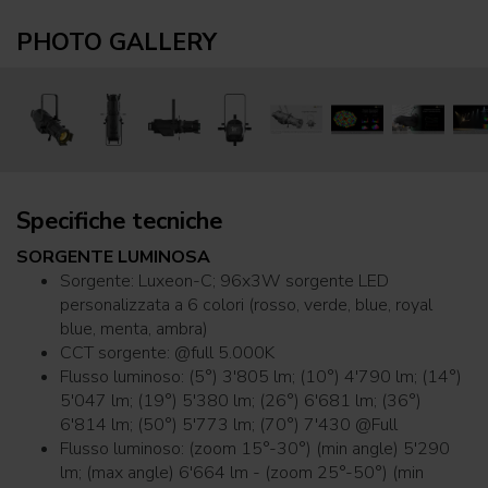
PHOTO GALLERY
Specifiche tecniche
SORGENTE LUMINOSA
Sorgente: Luxeon-C; 96x3W sorgente LED
personalizzata a 6 colori (rosso, verde, blue, royal
blue, menta, ambra)
CCT sorgente: @full 5.000K
Flusso luminoso: (5°) 3'805 lm; (10°) 4'790 lm; (14°)
5'047 lm; (19°) 5'380 lm; (26°) 6'681 lm; (36°)
6'814 lm; (50°) 5'773 lm; (70°) 7'430 @Full
Flusso luminoso: (zoom 15°-30°) (min angle) 5'290
lm; (max angle) 6'664 lm - (zoom 25°-50°) (min