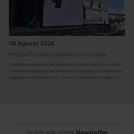
06 Agosto 2026
PROLIGHTS sul palco del Rock in Rio a Lisbona
31
L'edizione portoghese del celebre festival brasiliano Rock in Rio ,
Il c
a cadenza biennale, ha trasformato il Parque Tejo di Lisbona nella
com
leggendaria Cidade do Rock . In quattro giornate all'insegna di
Il ca
musica, magia e connessione, decine di artisti internazionali
Itali
dei C
World
Iscriviti alla nostra
Newsletter