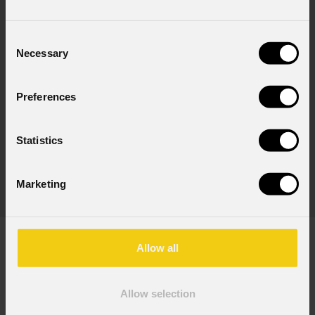
Consent
Necessary
Selection
Preferences
FCLECLPR
Statistics
(Opzionale)
Marketing
Flightcase per contenere 8 proiettori
ECLFS/FW/CTPLUS con ottiche 19°,26,36°,50°
Allow all
DOWNLOAD
Allow selection