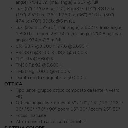
angle) 7'042 lm; (max angle) 9'817 @Full
Lux: (5°) 14'638 lx; (10°) 8'663 lx; (14°) 3'812 lx;
(19°) 2'530 lx; (26°) 1'759 lx; (36°) 810 lx; (50°)
474 lx; (70°) 306lx @5 m full
Lux: (zoom 15°-30°) (min angle) 3'502 lx; (max angle)
1'800 lx - (zoom 25°-50°) (min angle) 2'608 lx; (max
angle) 974lx @5 m full
CRI: 93,7 @3.200 K; 97,6 @5.600 K
R9: 98,6 @3.200 K; 98,2 @5.600 K
TLCI: 95 @5.600 K
TM30 Rf: 92 @5.600 K
TM30 Rg: 100,1 @5.600 K
Durata media sorgente: > 50.000 h
OTTICA
Tipo lente: gruppo ottico composto da lente in vetro
HQ
Ottiche aggiuntive: optional 5° / 10° / 14° / 19° / 26° /
36° / 50° / 70° / 90° zoom 15°-30° / zoom 25°-50°
Focus: manuale
Altro: consulta accessori disponibili