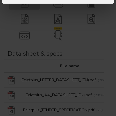
Data sheet & specs
File name
Eclctplus_LETTER_DATASHEET_(EN).pdf
(28/09/202
Eclctplus_A4_DATASHEET_(EN).pdf
(23/04/2026)
Eclctplus_TENDER_SPECIFICATION.pdf
(20/07/2021