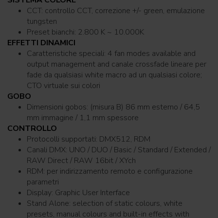
SISTEMA COLORE
CCT: controllo CCT, correzione +/- green, emulazione
tungsten
Preset bianchi: 2.800 K ~ 10.000K
EFFETTI DINAMICI
Caratteristiche speciali: 4 fan modes available and
output management and canale crossfade lineare per
fade da qualsiasi white macro ad un qualsiasi colore;
CTO virtuale sui colori
GOBO
Dimensioni gobos: (misura B) 86 mm esterno / 64,5
mm immagine / 1,1 mm spessore
CONTROLLO
Protocolli supportati: DMX512, RDM
Canali DMX: UNO / DUO / Basic / Standard / Extended /
RAW Direct / RAW 16bit / XYch
RDM: per indirizzamento remoto e configurazione
parametri
Display: Graphic User Interface
Stand Alone: selection of static colours, white
presets, manual colours and built-in effects with