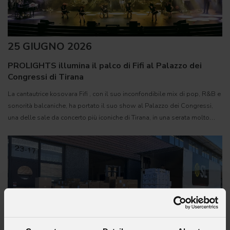
25 GIUGNO 2026
PROLIGHTS illumina il palco di Fifi al Palazzo dei
Congressi di Tirana
La cantautrice kosovara Fifi , con il suo inconfondibile mix di pop, R&B e
sonorità balcaniche, ha portato il suo show al Palazzo dei Congressi,
una delle sale da concerto più iconiche di Tirana, in una serata molto
attesa dal pubblico albanese. 166