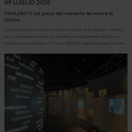
09 LUGLIO 2026
PROLIGHTS sul palco del concerto da record di
Ultimo
Il cantautore romano Ultimo è salito sul palco di Tor Vergata , a Roma,
per La favola per sempre : un concerto unico già entrato nella storia
della musica live italiana. Con circa 250.000 spettatori paganti, l'evento
si è attestato come il più grande