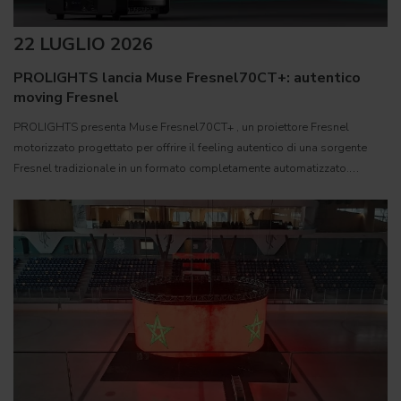
22 LUGLIO 2026
PROLIGHTS lancia Muse Fresnel70CT+: autentico
moving Fresnel
PROLIGHTS presenta Muse Fresnel70CT+ , un proiettore Fresnel
motorizzato progettato per offrire il feeling autentico di una sorgente
Fresnel tradizionale in un formato completamente automatizzato.
Sviluppato per teatri, studi televisivi e set cinematografici,