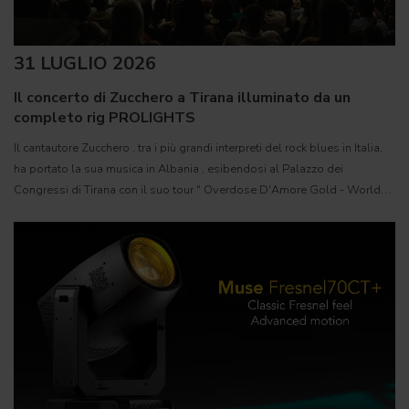
31 LUGLIO 2026
Il concerto di Zucchero a Tirana illuminato da un
completo rig PROLIGHTS
Il cantautore Zucchero , tra i più grandi interpreti del rock blues in Italia,
ha portato la sua musica in Albania , esibendosi al Palazzo dei
Congressi di Tirana con il suo tour " Overdose D'Amore Gold - World
Tour 2026 " e registrando il tutto esaurito