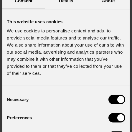
Consent
Details
About
23 GIUGNO 2026
This website uses cookies
We use cookies to personalise content and ads, to
Stagelight rinnova la sua flotta con 825 fixture
PROLIGHTS
provide social media features and to analyse our traffic.
We also share information about your use of our site with
Stagelight , storica rental company con sede a Den Bosch, attiva da anni
our social media, advertising and analytics partners who
nei settori del live entertainment, dei festival e del mercato corporate,
may combine it with other information that you’ve
compie un ulteriore importante step nel suo processo di crescita.
provided to them or that they’ve collected from your use
L'azienda, già parte di Ampco Flashlight
of their services.
Consent
Necessary
Selection
Preferences