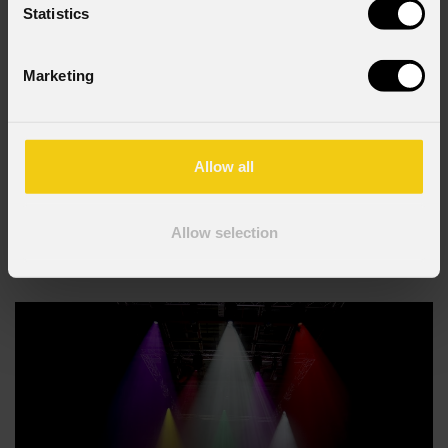
Statistics
Marketing
19 GIUGNO 2026
Alla Votivkirche di Vienna, la Genesi raccontata in
Allow all
luce con le Astra Hybrid330 di PROLIGHTS
La Votivkirche di Vienna , uno dei monumenti cattolici più importanti
Allow selection
della città ed esempio emblematico di architettura neogotica, ha fatto da
cornice a Light of Creation , un'esperienza immersiva di luci e suoni che
racconta la storia della Genesi