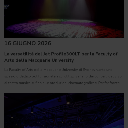
16 GIUGNO 2026
La versatilità del Jet Profile300LT per la Faculty of
Arts della Macquarie University
La Faculty of Arts della Macquarie University di Sydney vanta uno
spazio didattico polifunzionale, i cui utilizzi variano dai concerti dal vivo
al teatro musicale, fino alle produzioni cinematografiche. Per far fronte
alla varietà di applicazioni della