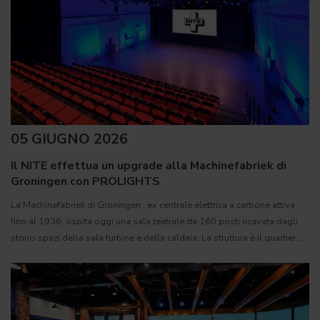
05 GIUGNO 2026
Il NITE effettua un upgrade alla Machinefabriek di
Groningen con PROLIGHTS
La Machinefabriek di Groningen , ex centrale elettrica a carbone attiva
fino al 1936, ospita oggi una sala teatrale da 160 posti ricavata dagli
storici spazi della sala turbine e della caldaia. La struttura è il quartier
generale creativo del NITE (