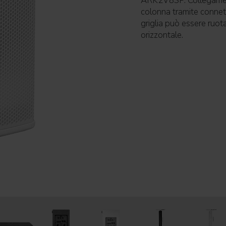
ARK2V8SP. Collegament
colonna tramite connett
griglia può essere ruota
orizzontale.