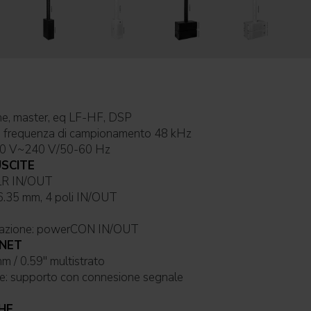
 utente: mic, line, master, eq LF-HF, DSP
 - frequenza di campionamento 48 kHz
ione di lavoro: 220 V~240 V/50-60 Hz
USCITE
le d'ingresso: XLR IN/OUT
d'uscita: jack 6.35 mm, 4 poli IN/OUT
Connessioni di alimentazione: powerCON IN/OUT
INET
Materiale cabinet: 15mm / 0.59'' multistrato
Sistema di sospensione: supporto con connesione segnale
HE