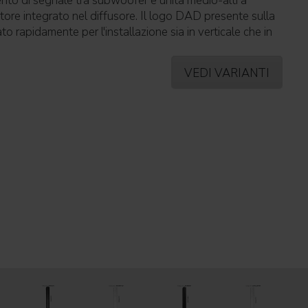
o di segnale tra subwoofer e unita medio-alti a
ore integrato nel diffusore. Il logo DAD presente sulla
to rapidamente per l'installazione sia in verticale che in
VEDI VARIANTI