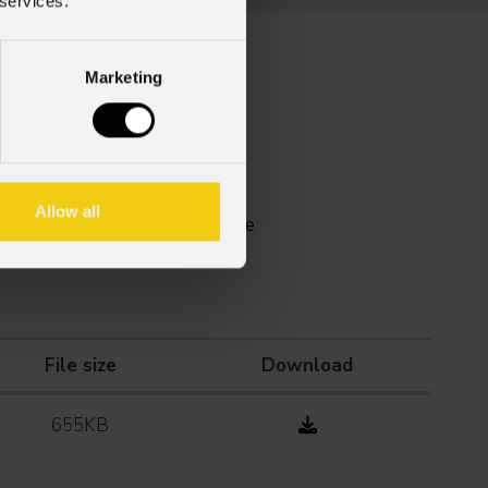
 services.
Marketing
Allow all
Software
File size
Download
655KB