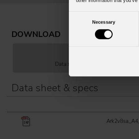
other information that you’ve
Consent
Necessary
Selection
DOWNLOAD
Data sheet & specs
Data sheet & specs
Ark2v8sa_A