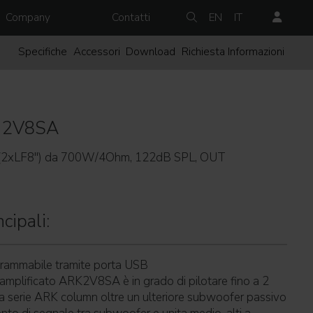
Company
Contatti
EN
IT
Specifiche
Accessori
Download
Richiesta Informazioni
2V8SA
o (2xLF8'') da 700W/4Ohm, 122dB SPL, OUT
cipali:
rammabile tramite porta USB
 amplificato ARK2V8SA è in grado di pilotare fino a 2
la serie ARK column oltre un ulteriore subwoofer passivo