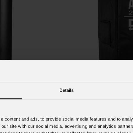
Details
680SE
BAGAR
ionale)
(Opzion
e content and ads, to provide social media features and to analy
Custodia in nylon per la prot
 our site with our social media, advertising and analytics partn
diffusore ARK2V8