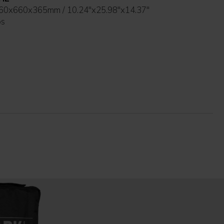
260x660x365mm / 10.24''x25.98''x14.37''
bs