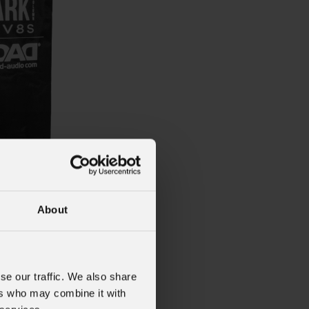
About
K2V8
ale)
se our traffic. We also share
ezione/trasporto di un
ers who may combine it with