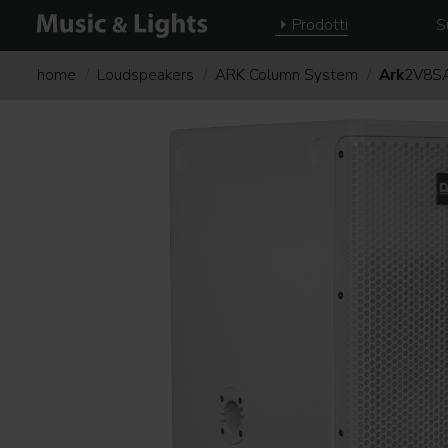
Prodotti
S
home
Loudspeakers
ARK Column System
Ark
2V8S