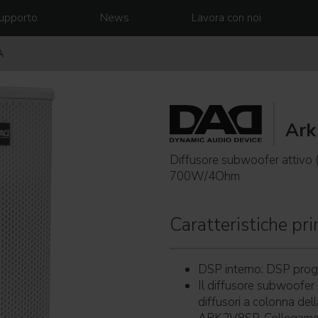
upporto
News
Lavora con noi
A
Ark
Diffusore subwoofer attiv
700W/4Ohm
Caratteristiche prin
DSP interno: DSP prog
Il diffusore subwoofer
diffusori a colonna del