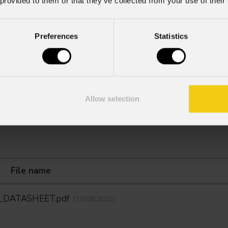
 provided to them or that they’ve collected from your use of their
Preferences
Statistics
Allow selection
User manual
File name
4_DATASHEET.pdf
(13/04/2021)