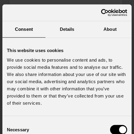
Messaggio
Consent
Details
About
This website uses cookies
Consenso al marketing
Acconsento al trattamento dei dati per
We use cookies to personalise content and ads, to
ricevere informazioni commerciali e iniziative di
provide social media features and to analyse our traffic.
marketing.
We also share information about your use of our site with
our social media, advertising and analytics partners who
Consenso al trattamento dei dati
may combine it with other information that you’ve
personali
Ho letto l'informativa ai sensi dell'art. 13 del
provided to them or that they’ve collected from your use
GDPR; acconsento al trattamento ai sensi
of their services.
dell'art. 6 del GDPR (Privacy Policy).
*
Consent
Necessary
Selection