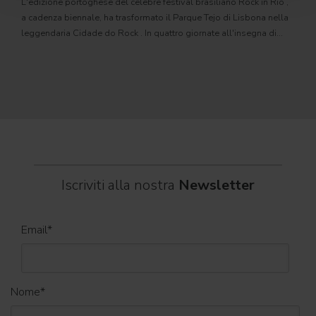
L'edizione portoghese del celebre festival brasiliano Rock in Rio ,
Il c
a cadenza biennale, ha trasformato il Parque Tejo di Lisbona nella
com
leggendaria Cidade do Rock . In quattro giornate all'insegna di
Il ca
musica, magia e connessione, decine di artisti internazionali
Itali
dei C
World
Iscriviti alla nostra
Newsletter
Email
*
Nome
*