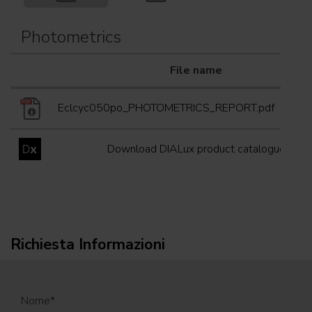
Photometrics
File name
Eclcyc050po_PHOTOMETRICS_REPORT.pdf
(25/02/
Download DIALux product catalogue
Richiesta Informazioni
Nome
*