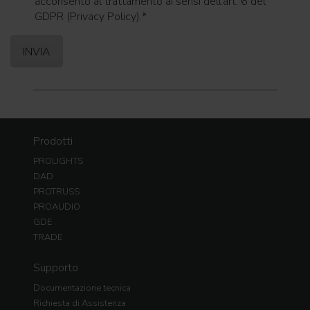
acconsento al trattamento ai sensi dell'art. 6 del
GDPR (Privacy Policy).
*
Prodotti
PROLIGHTS
DAD
PROTRUSS
PROAUDIO
GDE
TRADE
Supporto
Documentazione tecnica
Richiesta di Assistenza