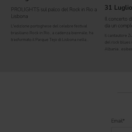
31 Lugli
PROLIGHTS sul palco del Rock in Rio a
Lisbona
Il concerto d
da un comp
L'edizione portoghese del celebre festival
brasiliano Rock in Rio , a cadenza biennale, ha
Il cantautore Zu
trasformato il Parque Tejo di Lisbona nella
del rock blues i
leggendaria Cidade do Rock . In quattro giornate
Albania , esibe
all'insegna di musica, magia e connessione,
Tirana con il 
decine di artisti internazionali
World Tour 2026
Email
*