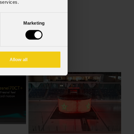
 services.
cy Policy).
*
Marketing
Allow all