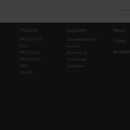
Prodotti
Supporto
News
PROLIGHTS
Documentazione
Video
DAD
tecnica
Acade
PROTRUSS
Richiesta di
PROAUDIO
Assistenza
GDE
Contattaci
TRADE