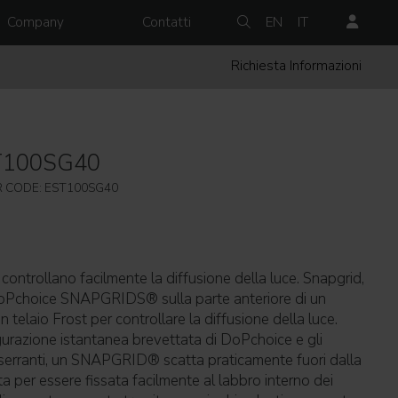
Company
Contatti
EN
IT
Richiesta Informazioni
T100SG40
 CODE: EST100SG40
ontrollano facilmente la diffusione della luce. Snapgrid,
DoPchoice SNAPGRIDS® sulla parte anteriore di un
aio Frost per controllare la diffusione della luce.
urazione istantanea brevettata di DoPchoice e gli
rranti, un SNAPGRID® scatta praticamente fuori dalla
 per essere fissata facilmente al labbro interno dei