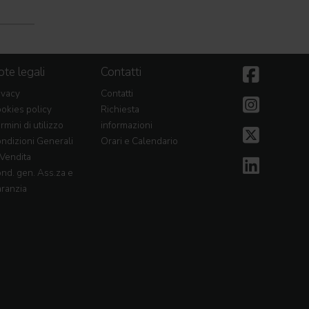
te legali
Contatti
ivacy
Contatti
okies policy
Richiesta
rmini di utilizzo
informazioni
ndizioni Generali
Orari e Calendario
 Vendita
nd. gen. Ass.za e
ranzia