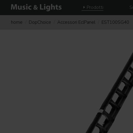
Prodotti
S
home
DopChoice
Accessori EclPanel
EST100SG40