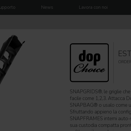
upporto
News
Lavora con noi
ES
ORDER
SNAPGRIDS®, le griglie che c
facile come 1,2,3. Attacca 
SNAPBAG® o usalo come un tel
Sfruttando appieno la config
SNAPFRAMES interni auto-se
sua custodia compatta pronta