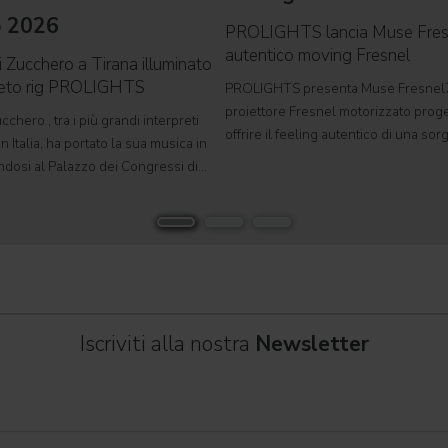
o 2026
PROLIGHTS lancia Muse Fre
autentico moving Fresnel
i Zucchero a Tirana illuminato
leto rig PROLIGHTS
PROLIGHTS presenta Muse Fresnel
proiettore Fresnel motorizzato proge
cchero , tra i più grandi interpreti
offrire il feeling autentico di una so
n Italia, ha portato la sua musica in
tradizionale in un formato completa
ndosi al Palazzo dei Congressi di
automatizzato. Sviluppato per teatri, s
suo tour " Overdose D'Amore Gold -
e set cinematografici,
 " e registrando il tutto esaurito
Iscriviti alla nostra
Newsletter