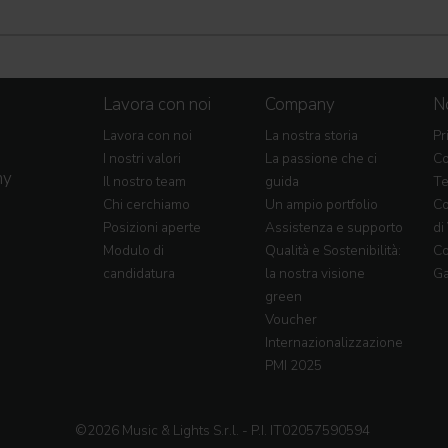
Lavora con noi
Company
No
Lavora con noi
La nostra storia
Pr
I nostri valori
La passione che ci
Co
my
Il nostro team
guida
Te
Chi cerchiamo
Un ampio portfolio
Co
Posizioni aperte
Assistenza e supporto
di
Modulo di
Qualità e Sostenibilità:
Co
candidatura
la nostra visione
Ga
green
Voucher
Internazionalizzazione
PMI 2025
©2026 Music & Lights S.r.l. - P.I. IT02057590594