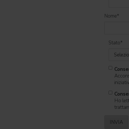
Nome
*
Stato
*
Conse
Acconse
iniziat
Consen
Ho lett
trattam