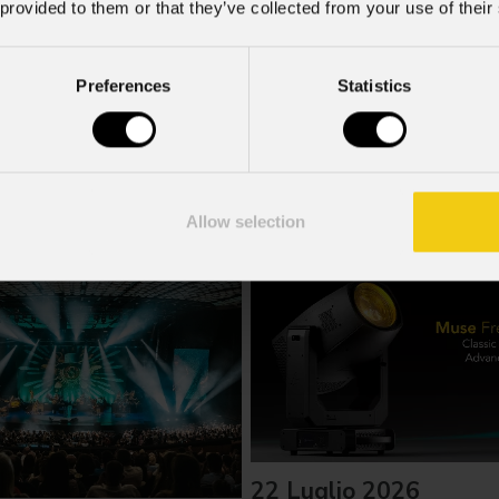
 provided to them or that they’ve collected from your use of their
; acconsento al trattamento ai sensi dell'art. 6 del GDPR (Priva
Preferences
Statistics
Allow selection
22 Luglio 2026