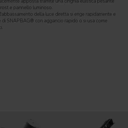
licemente apposta tramite una cinghia elastica pesante
 Frost e pannello luminoso.
l'abbassamento della luce diretta si erige rapidamente e
iore di SNAPBAG® con aggancio rapido o si usa come
i.