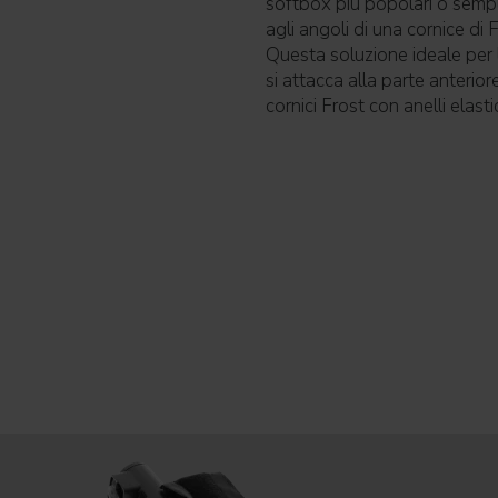
softbox più popolari o semp
agli angoli di una cornice di
Questa soluzione ideale per 
si attacca alla parte anter
cornici Frost con anelli elastic