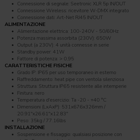
Connessione di segnale: Seetronic XLR 5p IN/OUT
Connessione Wireless: ricevitore W-DMX integrato
Connessione dati: Art-Net RJ45 IN/OUT
ALIMENTAZIONE
Alimentazione elettrica: 100-240V - 50/60Hz
Potenza massima assorbita (230V): 650W
Output (a 230V): 4 unità connesse in serie
Standby power: 41W
Fattore di potenza: > 0,95
CARATTERISTICHE FISICHE
Grado IP: IP65 per uso temporaneo in esterno
Raffreddamento: heat pipe con ventola silenziosa
Struttura: Struttura IP65 resistente alle intemperie
Finitura: nero
Temperatura d'esercizio: Ta -20 - +40 °C
Dimensioni (LxAxP): 531x676x326mm /
20.91''x26.61''x12.83''
Peso: 35kg / 77.16lbs
INSTALLAZIONE
Sospensione e fissaggio: qualsiasi posizione con