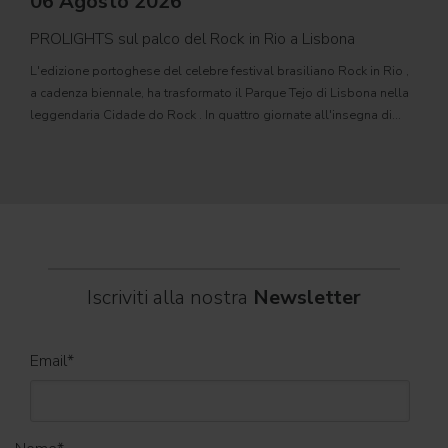
06 Agosto 2026
PROLIGHTS sul palco del Rock in Rio a Lisbona
31
L'edizione portoghese del celebre festival brasiliano Rock in Rio ,
Il c
a cadenza biennale, ha trasformato il Parque Tejo di Lisbona nella
com
leggendaria Cidade do Rock . In quattro giornate all'insegna di
Il ca
musica, magia e connessione, decine di artisti internazionali
Itali
dei C
World
Iscriviti alla nostra
Newsletter
Email
*