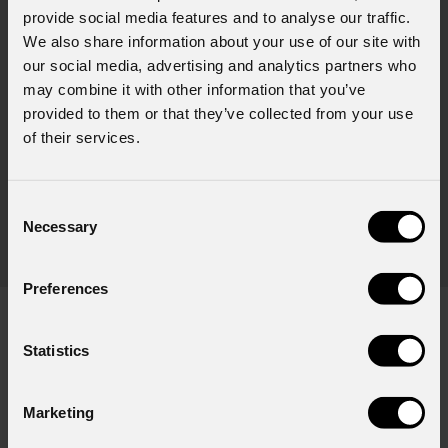
provide social media features and to analyse our traffic.
We also share information about your use of our site with
our social media, advertising and analytics partners who
may combine it with other information that you’ve
provided to them or that they’ve collected from your use
of their services.
OSIPPLUS
Consent
(Incluso)
Necessary
Selection
Sistema di aggancio rapido omega IP65 per teste
Cav
mobili IP65, foro M12
mos
Preferences
Statistics
DOWNLOAD
Marketing