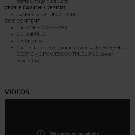
staffe Omega quick-lock
CERTIFICAZIONI / REPORT
Conformità: CE, UKCA, RCM
BOX CONTENT
1 x PANORAMAIPWBX
2 x OSIPPLUS
1 x Antenna
1 x 1,5 meters 3G1,5mmq power cable (BARE END -
SEETRONIC POWERCON TRUE1 IP65 power
connector)
VIDEOS