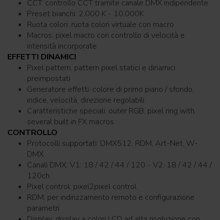
CCT: controllo CCT tramite canale DMX indipendente
Preset bianchi: 2.000 K - 10.000K
Ruota colori: ruota colori virtuale con macro
Macros: pixel macro con controllo di velocità e
intensità incorporate
EFFETTI DINAMICI
Pixel pattern: pattern pixel statici e dinamici
preimpostati
Generatore effetti: colore di primo piano / sfondo,
indice, velocità, direzione regolabili
Caratteristiche speciali: outer RGB, pixel ring with
several built in FX macros
CONTROLLO
Protocolli supportati: DMX512, RDM, Art-Net, W-
DMX
Canali DMX: V1: 18 / 42 / 44 / 120 - V2: 18 / 42 / 44 /
120ch
Pixel control: pixel2pixel control
RDM: per indirizzamento remoto e configurazione
parametri
Display: display a colori LCD ad alta risoluzione con