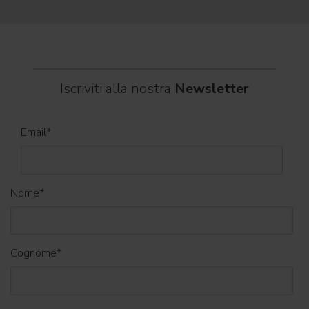
dei C
World
Iscriviti alla nostra
Newsletter
Email
*
Nome
*
Cognome
*