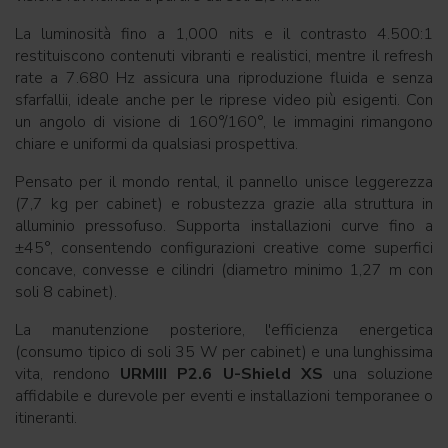
La luminosità fino a 1,000 nits e il contrasto 4.500:1
restituiscono contenuti vibranti e realistici, mentre il refresh
rate a 7.680 Hz assicura una riproduzione fluida e senza
sfarfallii, ideale anche per le riprese video più esigenti. Con
un angolo di visione di 160°/160°, le immagini rimangono
chiare e uniformi da qualsiasi prospettiva.
Pensato per il mondo rental, il pannello unisce leggerezza
(7,7 kg per cabinet) e robustezza grazie alla struttura in
alluminio pressofuso. Supporta installazioni curve fino a
±45°, consentendo configurazioni creative come superfici
concave, convesse e cilindri (diametro minimo 1,27 m con
soli 8 cabinet).
La manutenzione posteriore, l'efficienza energetica
(consumo tipico di soli 35 W per cabinet) e una lunghissima
vita, rendono
URMIII P2.6 U-Shield XS
una soluzione
affidabile e durevole per eventi e installazioni temporanee o
itineranti.