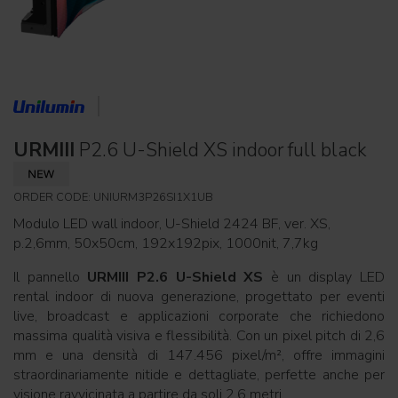
URMIII
P2.6 U-Shield XS indoor full black
ORDER CODE: UNIURM3P26SI1X1UB
Modulo LED wall indoor, U-Shield 2424 BF, ver. XS,
p.2,6mm, 50x50cm, 192x192pix, 1000nit, 7,7kg
Il pannello
URMIII P2.6 U-Shield XS
è un display LED
rental indoor di nuova generazione, progettato per eventi
live, broadcast e applicazioni corporate che richiedono
massima qualità visiva e flessibilità. Con un pixel pitch di 2,6
mm e una densità di 147.456 pixel/m², offre immagini
straordinariamente nitide e dettagliate, perfette anche per
visione ravvicinata a partire da soli 2,6 metri.