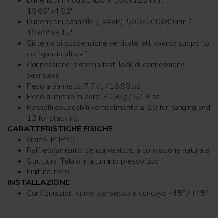
Dimensioni modulo (LxA): 500x125mm /
19.69''x4.92''
Dimensioni pannello (LxAxP): 500×500x80mm /
19.69''x3.15''
Sistema di sospensione verticale: attraverso supporto
con gancio aliscaf
Connessione: sistema fast-lock di connessione
seamless
Peso a pannello: 7,7kg / 16.98lbs
Peso al metro quadro: 30,8kg / 67.9lbs
Pannelli collegabili verticalmente ≤: 20 for hanging and
12 for stacking
CARATTERISTICHE FISICHE
Grado IP: IP30
Raffreddamento: senza ventole, a convezione naturale
Struttura: Telaio in alluminio pressofuso
Finitura: nero
INSTALLAZIONE
Configurazioni curve: convesso e concavo -45° / +45°