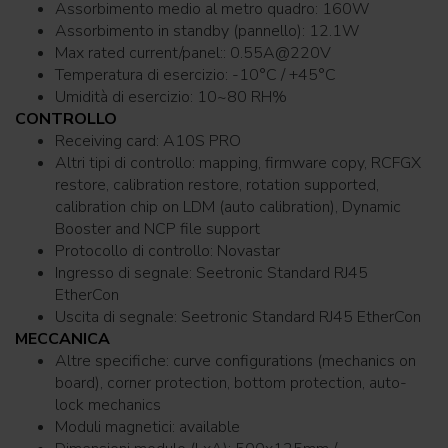
Assorbimento medio al metro quadro: 160W
Assorbimento in standby (pannello): 12.1W
Max rated current/panel:: 0.55A@220V
Temperatura di esercizio: -10°C / +45°C
Umidità di esercizio: 10~80 RH%
CONTROLLO
Receiving card: A10S PRO
Altri tipi di controllo: mapping, firmware copy, RCFGX
restore, calibration restore, rotation supported,
calibration chip on LDM (auto calibration), Dynamic
Booster and NCP file support
Protocollo di controllo: Novastar
Ingresso di segnale: Seetronic Standard RJ45
EtherCon
Uscita di segnale: Seetronic Standard RJ45 EtherCon
MECCANICA
Altre specifiche: curve configurations (mechanics on
board), corner protection, bottom protection, auto-
lock mechanics
Moduli magnetici: available