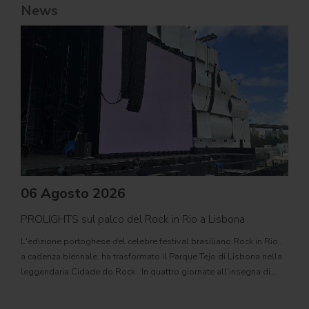
News
06 Agosto 2026
PROLIGHTS sul palco del Rock in Rio a Lisbona
31
L'edizione portoghese del celebre festival brasiliano Rock in Rio ,
Il c
a cadenza biennale, ha trasformato il Parque Tejo di Lisbona nella
com
leggendaria Cidade do Rock . In quattro giornate all'insegna di
Il ca
musica, magia e connessione, decine di artisti internazionali
Itali