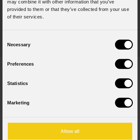
may combine it with other information that you’ve
provided to them or that they’ve collected from your use
of their services.
URMIII
Flight case 10-in-1
(Opzionale)
Consent
Flightcase 10 in 1 per serie URMIII
Fly
Necessary
Selection
Preferences
Statistics
DOWNLOAD
Marketing
Data sheet & specs
Allow all
File name