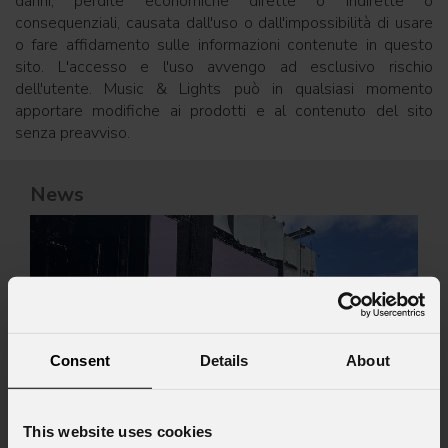
danni, perdite economiche dirette o indirette o
consequenziali, causata dall'uso o dall'impossibilità di usare
o fare affidamento sulle informazioni contenute in questo
sito. L'accesso e l'uso avvengo ad esclusivo rischio
dell'utente. Music & Lights può in qualsiasi momento
apportare modifiche ai prodotti e al contenuto del sito
senza preavviso.
News
Consent
Details
About
This website uses cookies