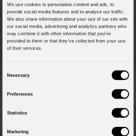
06 Agosto 2026
We use cookies to personalise content and ads, to
provide social media features and to analyse our traffic.
PROLIGHTS sul palco del Rock in Rio a Lisbona
31
We also share information about your use of our site with
L'edizione portoghese del celebre festival brasiliano Rock in Rio ,
our social media, advertising and analytics partners who
Il c
a cadenza biennale, ha trasformato il Parque Tejo di Lisbona nella
com
may combine it with other information that you’ve
leggendaria Cidade do Rock . In quattro giornate all'insegna di
provided to them or that they’ve collected from your use
Il ca
musica, magia e connessione, decine di artisti internazionali
of their services.
Itali
dei C
World
Consent
Necessary
Selection
Preferences
Iscriviti alla nostra
Newsletter
Statistics
Email
*
Marketing