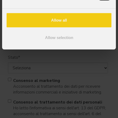
Nome
*
Allow all
Cognome
*
Allow selection
Stato
*
Consenso al marketing
Acconsento al trattamento dei dati per ricevere
informazioni commerciali e iniziative di marketing.
Consenso al trattamento dei dati personali
Ho letto l'informativa ai sensi dell'art. 13 del GDPR;
acconsento al trattamento ai sensi dell'art. 6 del