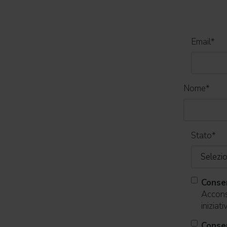
Email
*
Nome
*
Stato
*
Conse
Acconse
iniziat
Consen