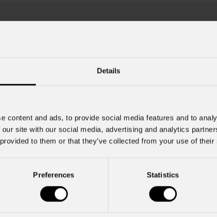
Details
e content and ads, to provide social media features and to analy
22 Luglio 2026
 our site with our social media, advertising and analytics partn
o 2026
 provided to them or that they’ve collected from your use of their
PROLIGHTS lancia Muse Fre
autentico moving Fresnel
i Zucchero a Tirana illuminato
leto rig PROLIGHTS
PROLIGHTS presenta Muse Fresnel
Preferences
Statistics
proiettore Fresnel motorizzato proge
cchero , tra i più grandi interpreti
offrire il feeling autentico di una so
n Italia, ha portato la sua musica in
tradizionale in un formato completa
ndosi al Palazzo dei Congressi di
automatizzato. Sviluppato per teatri, s