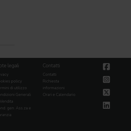
te legali
Contatti
ivacy
Contatti
okies policy
Richiesta
rmini di utilizzo
informazioni
ndizioni Generali
Orari e Calendario
 Vendita
nd. gen. Ass.za e
ranzia