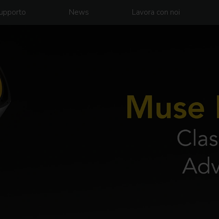
upporto
News
Lavora con noi