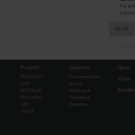
Ho lett
trattam
Prodotti
Supporto
News
PROLIGHTS
Documentazione
Video
DAD
tecnica
Acade
PROTRUSS
Richiesta di
PROAUDIO
Assistenza
GDE
Contattaci
TRADE