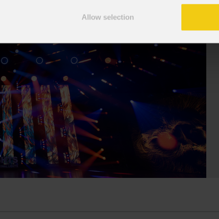
suo tour " Overdose D'Amore Gold -
e set cinematografici,
 " e registrando il tutto esaurito
Allow selection