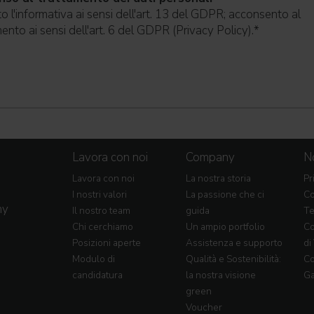
o l'informativa ai sensi dell'art. 13 del GDPR; acconsento al
ento ai sensi dell'art. 6 del GDPR (Privacy Policy).
*
Lavora con noi
Company
No
Lavora con noi
La nostra storia
Pr
I nostri valori
La passione che ci
Co
my
Il nostro team
guida
Te
Chi cerchiamo
Un ampio portfolio
Co
Posizioni aperte
Assistenza e supporto
di
Modulo di
Qualità e Sostenibilità:
Co
candidatura
la nostra visione
Ga
green
Voucher