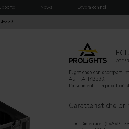
upporto
News
Lavora con noi
AH330TL
FC
ORDER
Flight case con scomparti int
ASTRAHYB330.
L'inserimento dei proiettori al
Caratteristiche prin
Dimensioni (LxAxP): 7