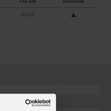
File size
Download
833KB