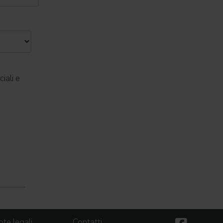
iali e
te legali
Contatti