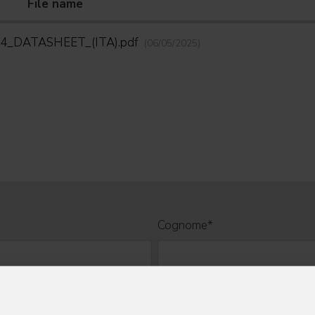
File name
_A4_DATASHEET_(ITA).pdf
(06/05/2025)
Cognome
*
Nome Azienda