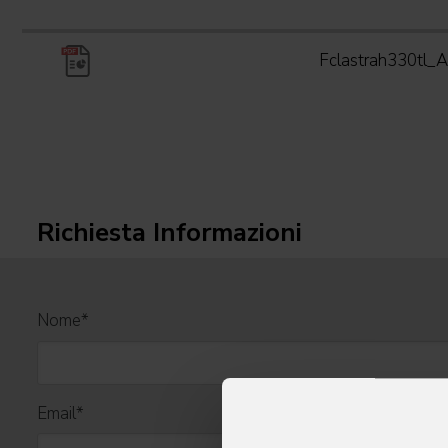
Fclastrah330tl
Richiesta Informazioni
Nome
*
Email
*