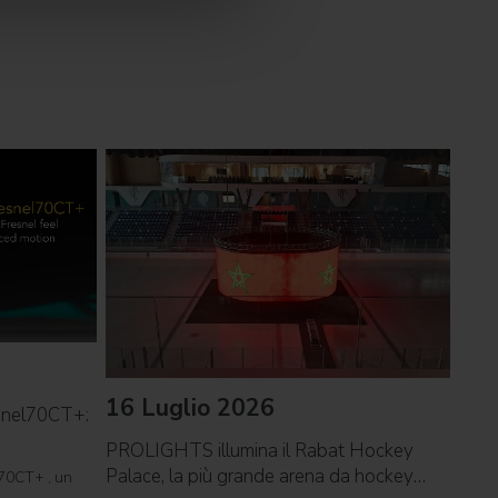
16 Luglio 2026
09 
snel70CT+:
PROLIGHTS illumina il Rabat Hockey
PROL
Palace, la più grande arena da hockey
reco
70CT+ , un