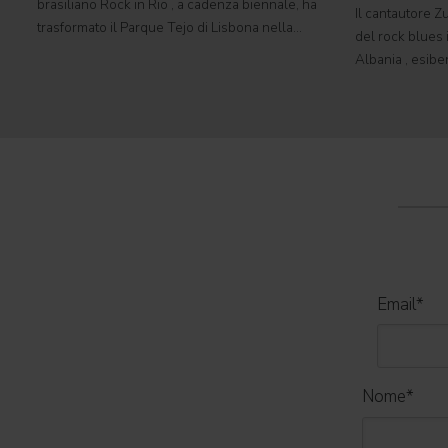
brasiliano Rock in Rio , a cadenza biennale, ha
Il cantautore Zu
trasformato il Parque Tejo di Lisbona nella
del rock blues i
leggendaria Cidade do Rock . In quattro giornate
Albania , esibe
all'insegna di musica, magia e connessione,
Tirana con il 
decine di artisti internazionali
World Tour 2026
Email
*
Nome
*