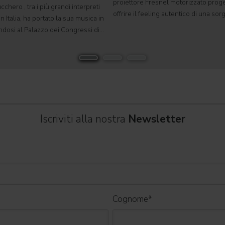
proiettore Fresnel motorizzato proge
cchero , tra i più grandi interpreti
offrire il feeling autentico di una so
n Italia, ha portato la sua musica in
tradizionale in un formato completa
ndosi al Palazzo dei Congressi di
automatizzato. Sviluppato per teatri, s
suo tour " Overdose D'Amore Gold -
e set cinematografici,
 " e registrando il tutto esaurito
Iscriviti alla nostra
Newsletter
Cognome
*