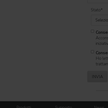
Stato
*
Conse
Acconse
iniziat
Consen
Ho lett
trattam
Prodotti
Supporto
News