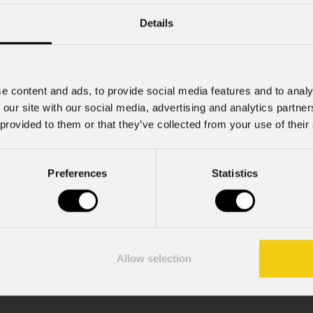
Details
Cell.
e content and ads, to provide social media features and to analy
 our site with our social media, advertising and analytics partn
 provided to them or that they’ve collected from your use of their
Preferences
Statistics
mazioni commerciali e iniziative di marketing.
; acconsento al trattamento ai sensi dell'art. 6 del GDPR (Priva
Allow selection