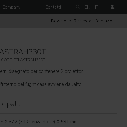
Company
Contatti
EN
IT
Download
Richiesta Informazioni
LASTRAH330TL
 CODE: FCLASTRAH330TL
erni disegnato per contenere 2 proiettori
l'interno del flight case avviene dall'alto.
cipali:
86 X 872 (740 senza ruote) X 581 mm