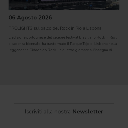
06 Agosto 2026
PROLIGHTS sul palco del Rock in Rio a Lisbona
31
L'edizione portoghese del celebre festival brasiliano Rock in Rio ,
Il c
a cadenza biennale, ha trasformato il Parque Tejo di Lisbona nella
com
leggendaria Cidade do Rock . In quattro giornate all'insegna di
Il ca
musica, magia e connessione, decine di artisti internazionali
Itali
dei C
World
Iscriviti alla nostra
Newsletter