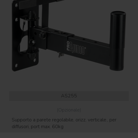
AS255
(Opzionale)
Supporto a parete regolabile, orizz. verticale., per
Golf
diffusori, port max. 60kg
sos