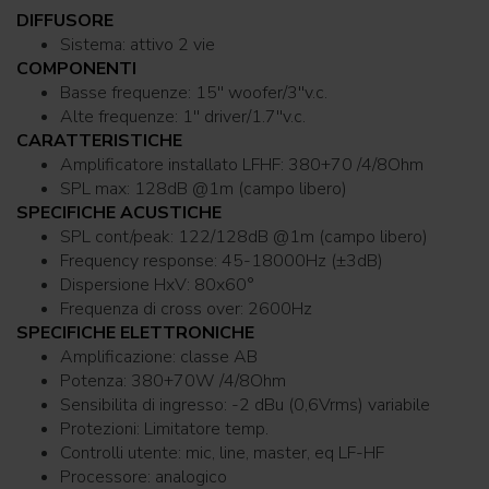
DIFFUSORE
Sistema: attivo 2 vie
COMPONENTI
Basse frequenze: 15'' woofer/3''v.c.
Alte frequenze: 1'' driver/1.7''v.c.
CARATTERISTICHE
Amplificatore installato LFHF: 380+70 /4/8Ohm
SPL max: 128dB @1m (campo libero)
SPECIFICHE ACUSTICHE
SPL cont/peak: 122/128dB @1m (campo libero)
Frequency response: 45-18000Hz (±3dB)
Dispersione HxV: 80x60°
Frequenza di cross over: 2600Hz
SPECIFICHE ELETTRONICHE
Amplificazione: classe AB
Potenza: 380+70W /4/8Ohm
Sensibilita di ingresso: -2 dBu (0,6Vrms) variabile
Protezioni: Limitatore temp.
Controlli utente: mic, line, master, eq LF-HF
Processore: analogico