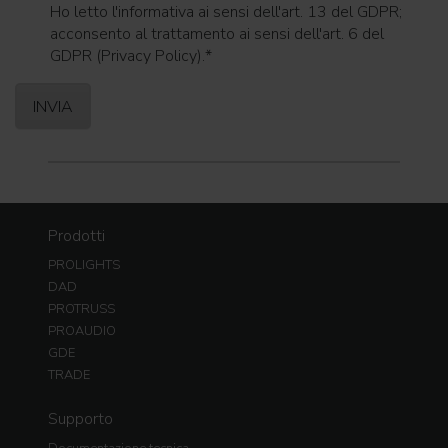
Ho letto l'informativa ai sensi dell'art. 13 del GDPR;
acconsento al trattamento ai sensi dell'art. 6 del
GDPR (Privacy Policy).
*
Prodotti
PROLIGHTS
DAD
PROTRUSS
PROAUDIO
GDE
TRADE
Supporto
Documentazione tecnica