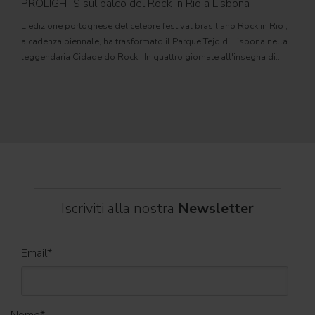
PROLIGHTS sul palco del Rock in Rio a Lisbona
31
L'edizione portoghese del celebre festival brasiliano Rock in Rio ,
Il c
a cadenza biennale, ha trasformato il Parque Tejo di Lisbona nella
com
leggendaria Cidade do Rock . In quattro giornate all'insegna di
Il ca
musica, magia e connessione, decine di artisti internazionali
Itali
dei C
World
Iscriviti alla nostra
Newsletter
Email
*
Nome
*