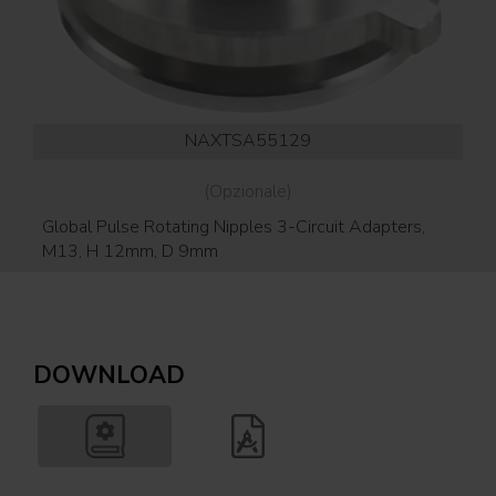
NAXTSA55129
(Opzionale)
Global Pulse Rotating Nipples 3-Circuit Adapters,
Gl
M13, H 12mm, D 9mm
DOWNLOAD