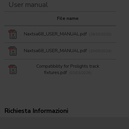
User manual
File name
Dow
Naxtsa68_USER_MANUAL.pdf
(28/10/2020)
Naxtsa68_USER_MANUAL.pdf
(20/05/2024)
Compatibility for Prolights track
fixtures.pdf
(02/03/2026)
Richiesta Informazioni