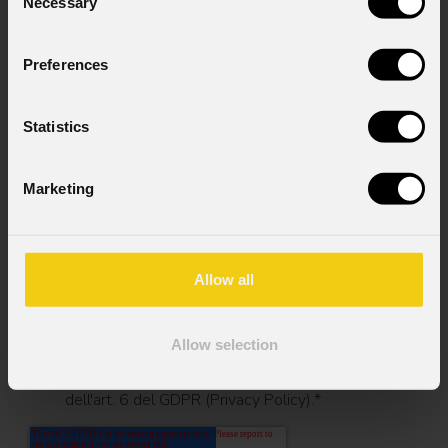
Necessary
Selection
Cell.
Preferences
Messaggio
Statistics
Marketing
Consenso al marketing
Acconsento al trattamento dei dati per
ricevere informazioni commerciali e iniziative di
marketing.
Allow all
Consenso al trattamento dei dati
personali
Allow selection
Ho letto l'informativa ai sensi dell'art. 13 del
GDPR; acconsento al trattamento ai sensi
dell'art. 6 del GDPR (Privacy Policy).
*