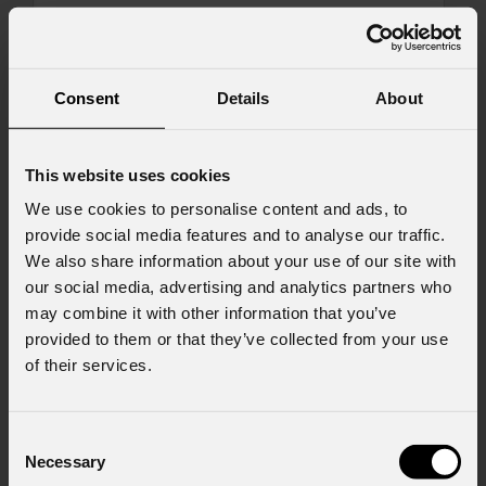
Messaggio
Consent
Details
About
Consenso al marketing
This website uses cookies
Acconsento al trattamento dei dati per
We use cookies to personalise content and ads, to
ricevere informazioni commerciali e iniziative di
provide social media features and to analyse our traffic.
marketing.
We also share information about your use of our site with
Consenso al trattamento dei dati
our social media, advertising and analytics partners who
personali
may combine it with other information that you’ve
Ho letto l'informativa ai sensi dell'art. 13 del
provided to them or that they’ve collected from your use
GDPR; acconsento al trattamento ai sensi
of their services.
dell'art. 6 del GDPR (Privacy Policy).
*
Consent
Necessary
Selection