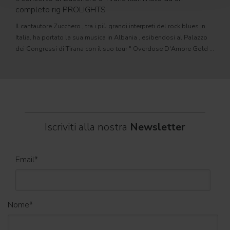
PROL
completo rig PROLIGHTS
motor
Il cantautore Zucchero , tra i più grandi interpreti del rock blues in
sorge
Italia, ha portato la sua musica in Albania , esibendosi al Palazzo
autom
dei Congressi di Tirana con il suo tour " Overdose D'Amore Gold -
cinem
World Tour 2026 " e registrando il tutto esaurito
Iscriviti alla nostra
Newsletter
Email
*
Nome
*