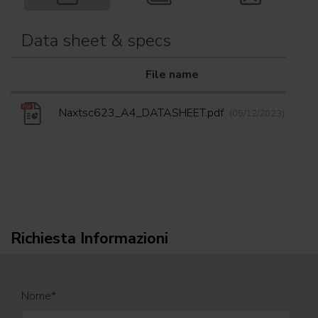
Data sheet & specs
File name
Do
Naxtsc623_A4_DATASHEET.pdf
(05/12/2023)
Richiesta Informazioni
Nome
*