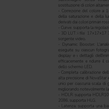
sostituzione di colori altame
- Correzione del colore a 14
della saturazione e della l
derivati dai colori primari ros
- Curve: supporta la regola
- 3D LUT: i file 17×17×17 3
sorgente video.
- Dynamic Booster: L'anal
eseguite su ciascun fotogra
display e i dettagli dell'i
efficacemente e ridurre il
dello schermo LED.
- Completa calibrazione della
alta precisione di NovaStar 
unici per ciascuna scala di g
migliorando notevolmente la 
- HDLR: supporta HDLR10 
2086, supporta HLG.
- Latenza: supporta una bas