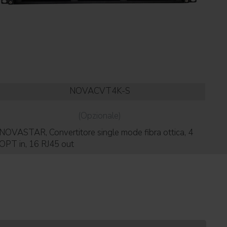
NOVACVT4K-S
(Opzionale)
NOVASTAR, Convertitore single mode fibra ottica, 4
NOV
OPT in, 16 RJ45 out
OPT