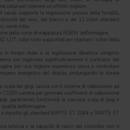
nte saturi per ottenere un effetto migliore.
 canali: supporta la regolazione precisa della tonalità,
uminosità del nero, del bianco e dei 12 colori standard
so, verde e blu.
zione delle curve di mappatura RGBW dell'immagine.
D LUT .cube sono supportati per regolare i colori della
isi in tempo reale e la regolazione dinamica vengono
mma per migliorare significativamente il contrasto del
mmagine per una migliore esperienza visiva e controllare
 consumo energetico del display, prolungando la durata
 scala dei grigi: lavora con il sistema di calibrazione ad
e C3200 camera per generare coefficienti di calibrazione
rigi, garantendo l'uniformità di ciascuna scala di grigi e
qualità dell'immagine.
e rispetta gli standard SMPTE ST 2084 e SMPTE ST
sa latenza e la capacità di carico del controller non si