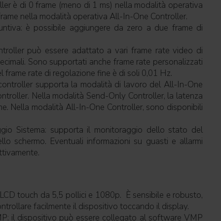
oller è di 0 frame (meno di 1 ms) nella modalità operativa
frame nella modalità operativa All-In-One Controller.
untiva: è possibile aggiungere da zero a due frame di
ontroller può essere adattato a vari frame rate video di
 decimali. Sono supportati anche frame rate personalizzati
 frame rate di regolazione fine è di soli 0,01 Hz.
 controller supporta la modalità di lavoro del All-In-One
ntroller. Nella modalità Send-Only Controller, la latenza
me. Nella modalità All-In-One Controller, sono disponibili
ggio Sistema: supporta il monitoraggio dello stato del
ello schermo. Eventuali informazioni su guasti e allarmi
ttivamente.
LCD touch da 5,5 pollici e 1080p. È sensibile e robusto,
trollare facilmente il dispositivo toccando il display.
P: il dispositivo può essere collegato al software VMP