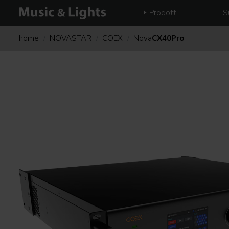
Prodotti
S
home
NOVASTAR
COEX
Nova
CX40Pro