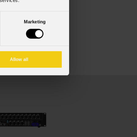
 services.
Marketing
one
Allow all