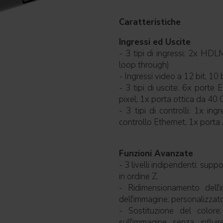
Caratteristiche
Ingressi ed Uscite
- 3 tipi di ingressi: 2x HD
loop through)
- Ingressi video a 12 bit, 10 b
- 3 tipi di uscite: 6x porte 
pixel; 1x porta ottica da 40
- 3 tipi di controlli: 1x i
controllo Ethernet, 1x porta 
Funzioni Avanzate
- 3 livelli indipendenti: suppor
in ordine Z.
- Ridimensionamento dell'
dell'immagine: personalizzato,
- Sostituzione del colore:
sull'immagine senza influir