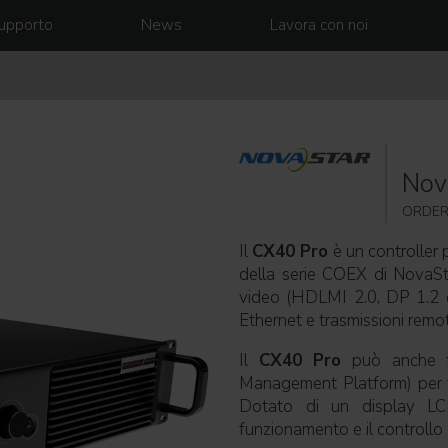
upporto
News
Lavora con noi
Nov
ORDER
Il
CX40 Pro
è un controller 
della serie COEX di NovaSta
video (HDLMI 2.0, DP 1.2 e
Ethernet e trasmissioni remo
Il
CX40 Pro
può anche fu
Management Platform) per fo
Dotato di un display LCD
funzionamento e il controllo 