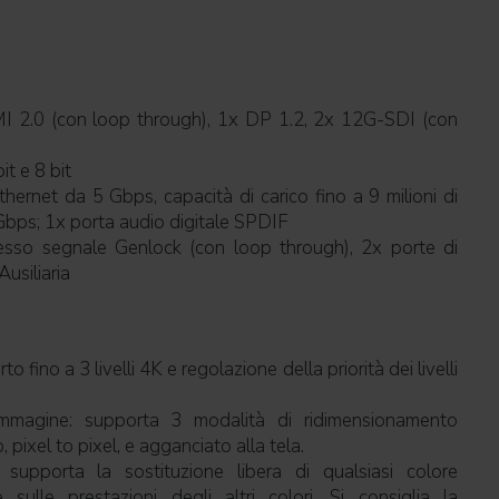
LMI 2.0 (con loop through), 1x DP 1.2, 2x 12G-SDI (con
it e 8 bit
Ethernet da 5 Gbps, capacità di carico fino a 9 milioni di
 Gbps; 1x porta audio digitale SPDIF
ngresso segnale Genlock (con loop through), 2x porte di
Ausiliaria
to fino a 3 livelli 4K e regolazione della priorità dei livelli
immagine: supporta 3 modalità di ridimensionamento
 pixel to pixel, e agganciato alla tela.
 supporta la sostituzione libera di qualsiasi colore
e sulle prestazioni degli altri colori. Si consiglia la