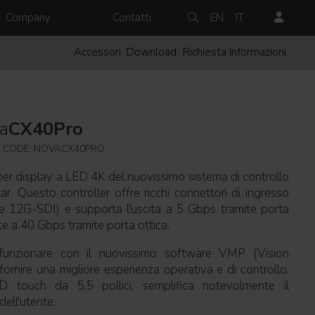
Company
Contatti
EN
IT
Accessori
Download
Richiesta Informazioni
a
CX40Pro
 CODE: NOVACX40PRO
per display a LED 4K del nuovissimo sistema di controllo
r. Questo controller offre ricchi connettori di ingresso
 12G-SDI) e supporta l'uscita a 5 Gbps tramite porta
te a 40 Gbps tramite porta ottica.
nzionare con il nuovissimo software VMP (Vision
rnire una migliore esperienza operativa e di controllo.
 touch da 5,5 pollici, semplifica notevolmente il
dell'utente.