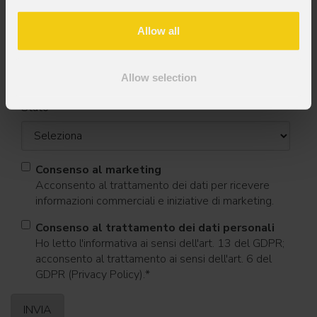
Allow all
Cognome
*
Allow selection
Stato
*
Consenso al marketing
Acconsento al trattamento dei dati per ricevere
informazioni commerciali e iniziative di marketing.
Consenso al trattamento dei dati personali
Ho letto l'informativa ai sensi dell'art. 13 del GDPR;
acconsento al trattamento ai sensi dell'art. 6 del
GDPR (Privacy Policy).
*