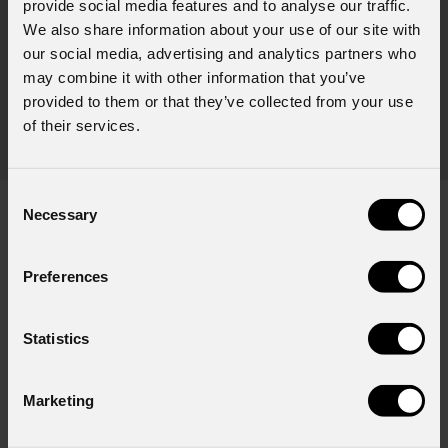
provide social media features and to analyse our traffic.
L'edizione portoghese del celebre festival brasiliano Rock in Rio ,
Il c
We also share information about your use of our site with
a cadenza biennale, ha trasformato il Parque Tejo di Lisbona nella
com
our social media, advertising and analytics partners who
leggendaria Cidade do Rock . In quattro giornate all'insegna di
Il ca
may combine it with other information that you’ve
musica, magia e connessione, decine di artisti internazionali
Itali
provided to them or that they’ve collected from your use
dei C
of their services.
World
Consent
Necessary
Selection
Iscriviti alla nostra
Newsletter
Preferences
Email
*
Statistics
Marketing
Nome
*